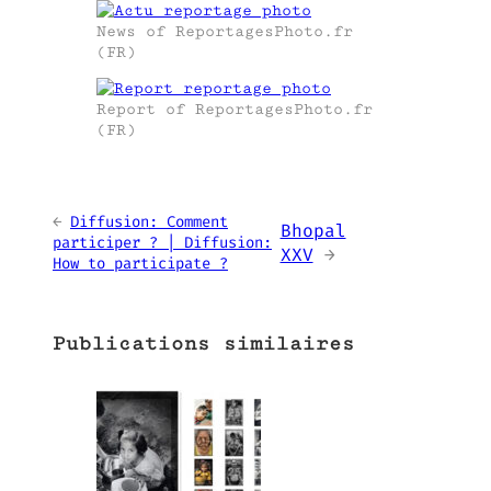
News of ReportagesPhoto.fr
(FR)
Report of ReportagesPhoto.fr
(FR)
←
Diffusion: Comment
Bhopal
participer ? | Diffusion:
XXV
→
How to participate ?
Publications similaires