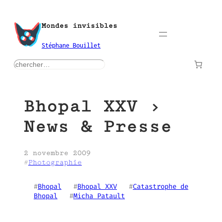
Aller
au
Mondes invisibles
contenu
Stéphane Bouillet
rechercher
Bhopal XXV ›
News & Presse
2 novembre 2009
#
Photographie
#
Bhopal
   #
Bhopal XXV
   #
Catastrophe de
Bhopal
   #
Micha Patault