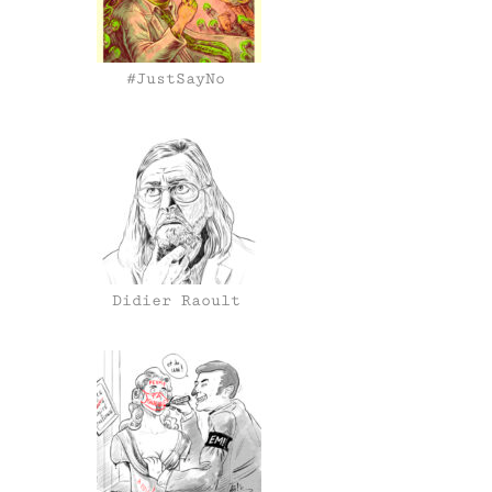
#JustSayNo
Didier Raoult