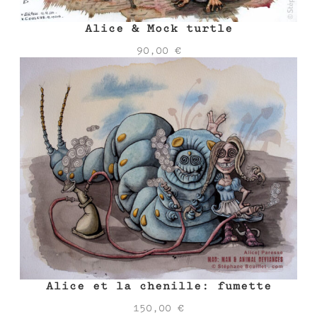
Alice & Mock turtle
90,00
€
Alice et la chenille: fumette
150,00
€