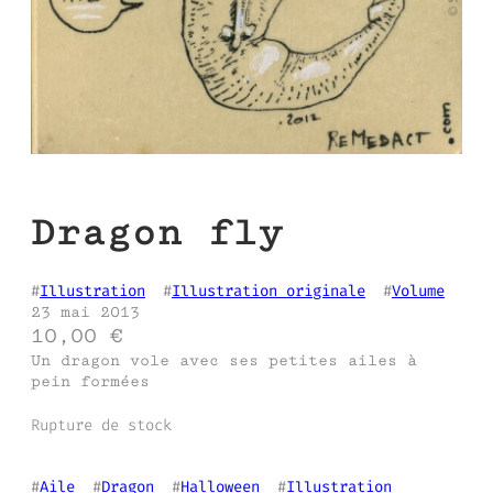
Dragon fly
#
Illustration
  #
Illustration originale
  #
Volume
23 mai 2013
10,00
€
Un dragon vole avec ses petites ailes à
pein formées
Rupture de stock
#
Aile
  #
Dragon
  #
Halloween
  #
Illustration