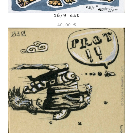
16/9 cat
40,00
€