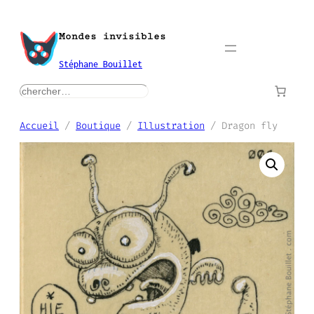
Aller
au
Mondes invisibles
contenu
Stéphane Bouillet
rechercher
Accueil
/
Boutique
/
Illustration
/ Dragon fly