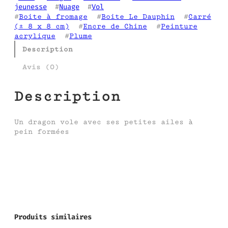
jeunesse
  #
Nuage
  #
Vol
#
Boite à fromage
  #
Boite Le Dauphin
  #
Carré
(± 8 x 8 cm)
  #
Encre de Chine
  #
Peinture
acrylique
  #
Plume
Description
Avis (0)
Description
Un dragon vole avec ses petites ailes à
pein formées
Produits similaires