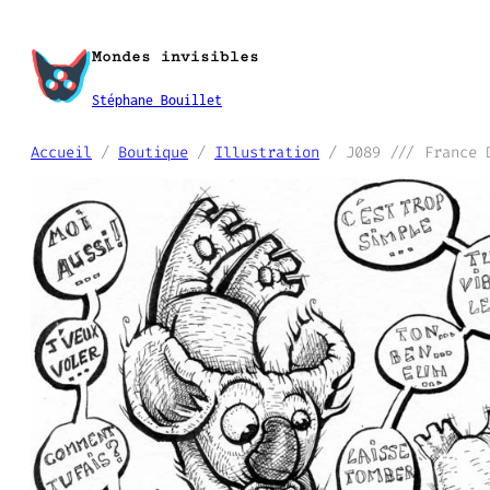
Aller
au
Mondes invisibles
contenu
Stéphane Bouillet
Accueil
/
Boutique
/
Illustration
/ J089 /// France 