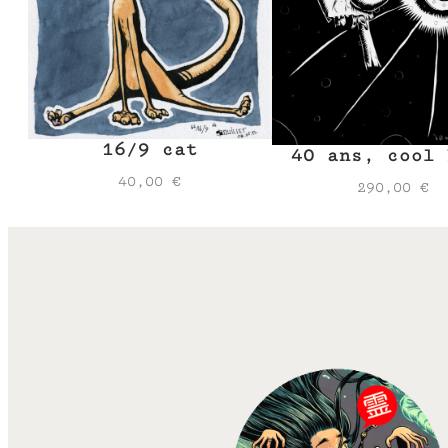
16/9 cat
40 ans, cool 
40,00
€
290,00
€