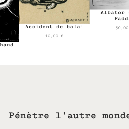
Albator 
Padd
Accident de balai
50,0
10,00
€
hand
Pénètre l’autre mond