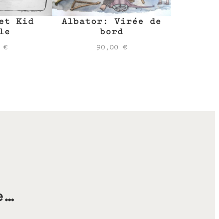
Albator: Virée de
et Kid
bord
le
90,00
€
0
€
e…