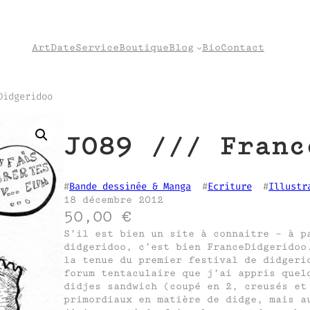
Art
Date
Service
Boutique
Blog
Bio
Contact
Didgeridoo
J089 /// Franc
#
Bande dessinée & Manga
  #
Ecriture
  #
Illustr
18 décembre 2012
50,00
€
S’il est bien un site à connaitre – à p
didgeridoo, c’est bien FranceDidgeridoo
la tenue du premier festival de didgeri
forum tentaculaire que j’ai appris quel
didjes sandwich (coupé en 2, creusés et
primordiaux en matière de didge, mais a