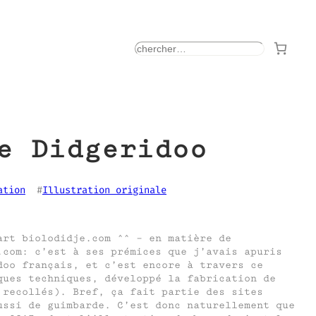
rechercher
e Didgeridoo
ation
  #
Illustration originale
art biolodidje.com ^^ – en matière de
.com: c’est à ses prémices que j’avais apuris
doo français, et c’est encore à travers ce
ques techniques, développé la fabrication de
 recollés). Bref, ça fait partie des sites
ussi de guimbarde. C’est donc naturellement que