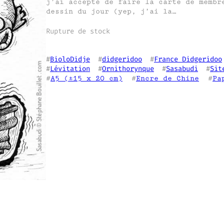
j’ai accepté de faire la carte de membr
dessin du jour (yep, j’ai la…
Rupture de stock
#
BioloDidje
  #
didgeridoo
  #
France Didgeridoo
#
Lévitation
  #
Ornithorynque
  #
Sasabudi
  #
Sit
#
A5 (±15 x 20 cm)
  #
Encre de Chine
  #
Pa