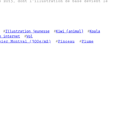
e 2013, dont l’illustration de base devient le
  #
Illustration jeunesse
  #
Kiwi (animal)
  #
Koala
e internet
  #
Vol
pier Montval (300g/m2)
  #
Pinceau
  #
Plume