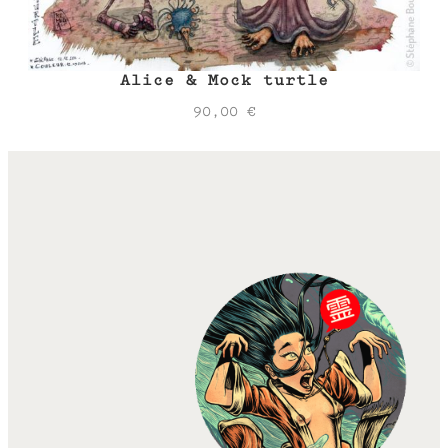
Alice & Mock turtle
90,00
€