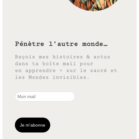
Pénètre l’autre monde…
Reçois mes histoires & actus
dans ta boîte mail pour
en apprendre + sur le sacré et
les Mondes invisibles.