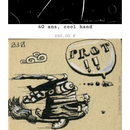
40 ans, cool hand
290,00
€