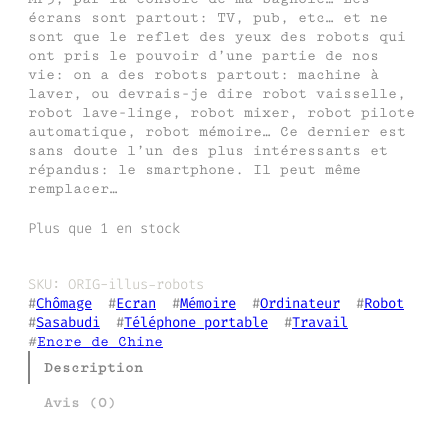
écrans sont partout: TV, pub, etc… et ne
sont que le reflet des yeux des robots qui
ont pris le pouvoir d’une partie de nos
vie: on a des robots partout: machine à
laver, ou devrais-je dire robot vaisselle,
robot lave-linge, robot mixer, robot pilote
automatique, robot mémoire… Ce dernier est
sans doute l’un des plus intéressants et
répandus: le smartphone. Il peut même
remplacer…
Plus que 1 en stock
SKU:
ORIG-illus-robots
#
Chômage
  #
Ecran
  #
Mémoire
  #
Ordinateur
  #
Robot
#
Sasabudi
  #
Téléphone portable
  #
Travail
#
Encre de Chine
Description
Avis (0)