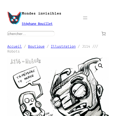
Aller
au
Mondes invisibles
contenu
Stéphane Bouillet
rechercher
Accueil
/
Boutique
/
Illustration
/ J114 ///
Robots