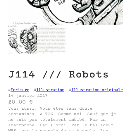
J114 /// Robots
#
Ecriture
  #
Illustration
  #
Illustration originale
14 janvier 2013
20,00
€
Vous aussi. Vous êtes sans doute
contaminés. A 70%. Comme moi. Sauf que je
ne suis pas totalement imbibé. Par un
smartphone. Par l’ordi. Par le balladeur
MP3, par la console de ma bagnole… Les