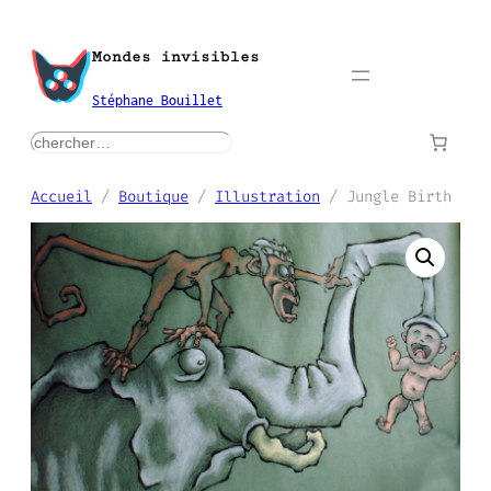
Aller
au
Mondes invisibles
contenu
Stéphane Bouillet
rechercher
Accueil
/
Boutique
/
Illustration
/ Jungle Birth