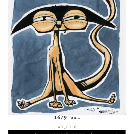
16/9 cat
40,00
€