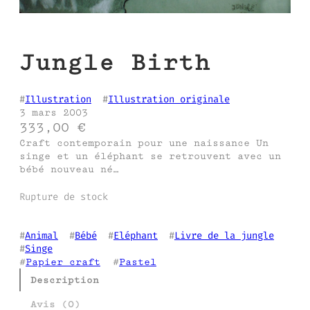
Jungle Birth
#
Illustration
  #
Illustration originale
3 mars 2003
333,00
€
Craft contemporain pour une naissance Un
singe et un éléphant se retrouvent avec un
bébé nouveau né…
Rupture de stock
#
Animal
  #
Bébé
  #
Eléphant
  #
Livre de la jungle
#
Singe
#
Papier craft
  #
Pastel
Description
Avis (0)