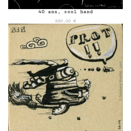
40 ans, cool hand
290,00
€