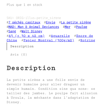
Plus que 1 en stock
SKU:
ORIG-illus-petite_sirene
#
7 péchés capitaux
  #
Envie
  #
La petite sirène
#
MAD: Man & Animal Deviances
  #
Mer
  #
Poulpe
#
Sang
  #
Walt Disney
#
A3 (± 30 x 42 cm)
  #
Aquarelle
  #
Encre de
Chine
  #
Papier Montval (300g/m2)
  #
Rotring
Description
Avis (0)
Description
La petite sirène a une folle envie de
devenir humaine pour aller draguer un
simple humain. Condition sine qua none: se
tailler des jambes. Le poulpe fait allusion
à Ursula, la méchante dans l’adaptation de
Disney.