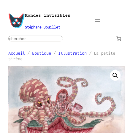
Aller
au
Mondes invisibles
contenu
Stéphane Bouillet
rechercher
Accueil
/
Boutique
/
Illustration
/ La petite
sirène