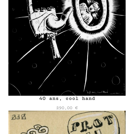
40 ans, cool hand
290,00
€