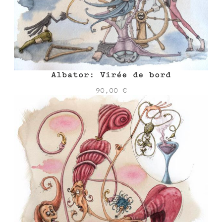
Albator: Virée de bord
90,00
€