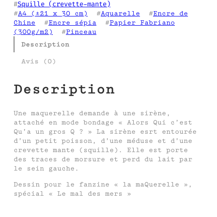
#
Squille (crevette-mante)
#
A4 (±21 x 30 cm)
  #
Aquarelle
  #
Encre de
Chine
  #
Encre sépia
  #
Papier Fabriano
(300g/m2)
  #
Pinceau
Description
Avis (0)
Description
Une maquerelle demande à une sirène,
attaché en mode bondage « Alors Qui c’est
Qu’a un gros Q ? » La sirène esrt entourée
d’un petit poisson, d’une méduse et d’une
crevette mante (squille). Elle est porte
des traces de morsure et perd du lait par
le sein gauche.
Dessin pour le fanzine « la maQuerelle »,
spécial « Le mal des mers »