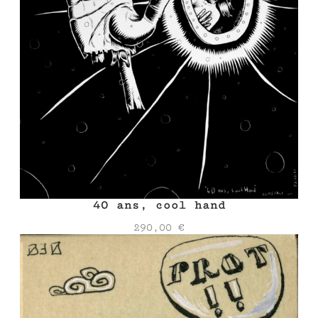
40 ans, cool hand
290,00
€