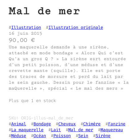
Mal de mer
#
Illustration
  #
Illustration originale
16 juin 2015
90,00
€
Une maquerelle demande à une sirène,
attaché en mode bondage « Alors Qui c’est
Qu’a un gros Q ? » La sirène esrt entourée
d’un petit poisson, d’une méduse et d’une
crevette mante (squille). Elle est porte
des traces de morsure et perd du lait par
le sein gauche. Dessin pour le fanzine « la
maQuerelle », spécial « Le mal des mers »
Plus que 1 en stock
SKU:
ORIG-illus-mal_de_mer
#
Animal
  #
Bondage
  #
Cheveux
  #
Chimère
  #
Fanzine
#
La maquerelle
  #
Lait
  #
Mal de mer
  #
Maquereau
#
Méduse
  #
Océan
  #
Poisson
  #
Sein
  #
Sirène