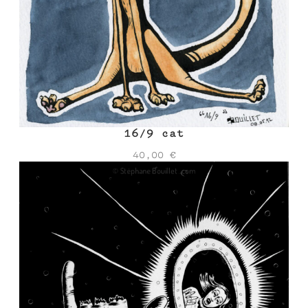
16/9 cat
40,00
€