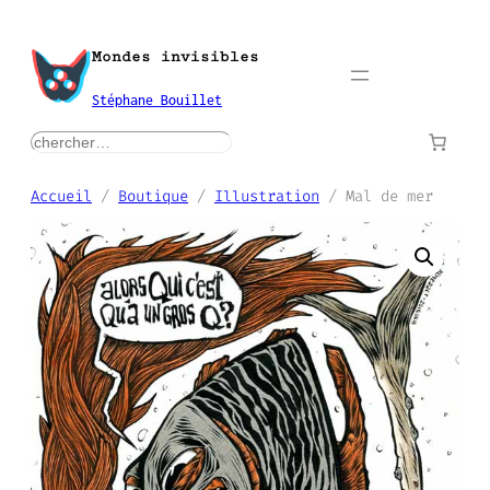
Aller
au
Mondes invisibles
contenu
Stéphane Bouillet
rechercher
Accueil
/
Boutique
/
Illustration
/ Mal de mer