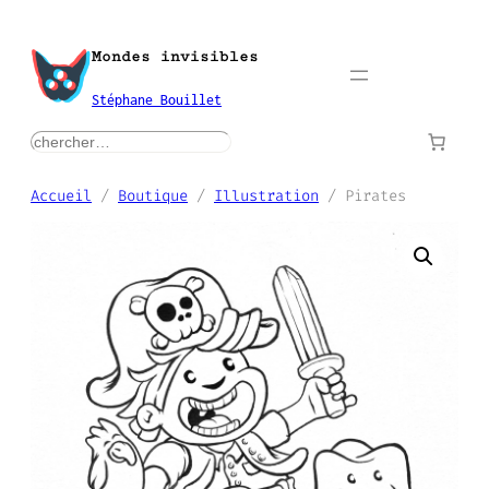
Aller
au
Mondes invisibles
contenu
Stéphane Bouillet
rechercher
Accueil
/
Boutique
/
Illustration
/ Pirates