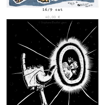
16/9 cat
40,00
€