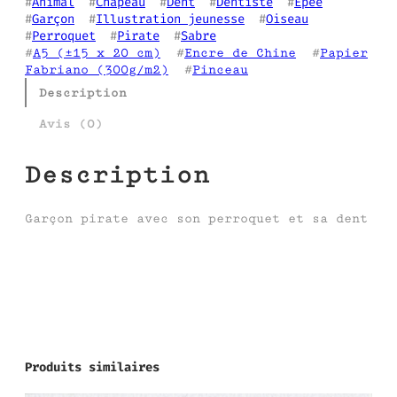
#
Animal
  #
Chapeau
  #
Dent
  #
Dentiste
  #
Epée
#
Garçon
  #
Illustration jeunesse
  #
Oiseau
#
Perroquet
  #
Pirate
  #
Sabre
#
A5 (±15 x 20 cm)
  #
Encre de Chine
  #
Papier
Fabriano (300g/m2)
  #
Pinceau
Description
Avis (0)
Description
Garçon pirate avec son perroquet et sa dent
Produits similaires