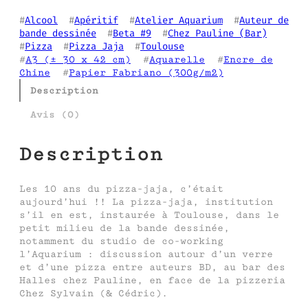
#
Alcool
  #
Apéritif
  #
Atelier Aquarium
  #
Auteur de
bande dessinée
  #
Beta #9
  #
Chez Pauline (Bar)
#
Pizza
  #
Pizza Jaja
  #
Toulouse
#
A3 (± 30 x 42 cm)
  #
Aquarelle
  #
Encre de
Chine
  #
Papier Fabriano (300g/m2)
Description
Avis (0)
Description
Les 10 ans du pizza-jaja, c’était
aujourd’hui !! La pizza-jaja, institution
s’il en est, instaurée à Toulouse, dans le
petit milieu de la bande dessinée,
notamment du studio de co-working
l’Aquarium : discussion autour d’un verre
et d’une pizza entre auteurs BD, au bar des
Halles chez Pauline, en face de la pizzeria
Chez Sylvain (& Cédric).