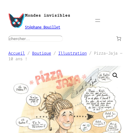
Aller
au
Mondes invisibles
contenu
Stéphane Bouillet
rechercher
Accueil
/
Boutique
/
Illustration
/ Pizza-Jaja –
10 ans !