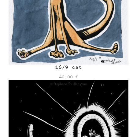
16/9 cat
40,00
€