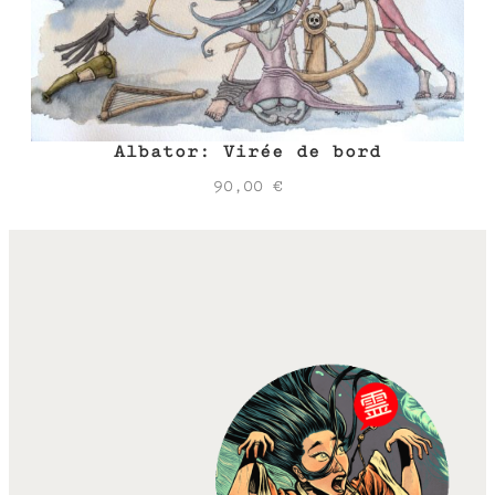
Albator: Virée de bord
90,00
€