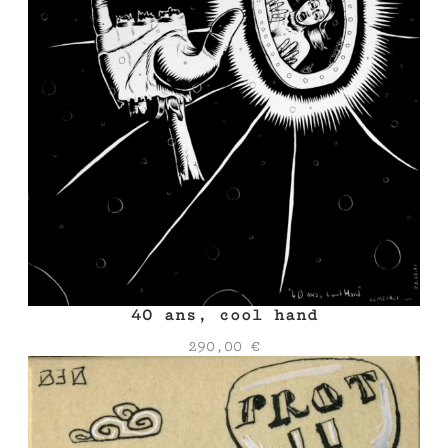
40 ans, cool hand
290,00
€