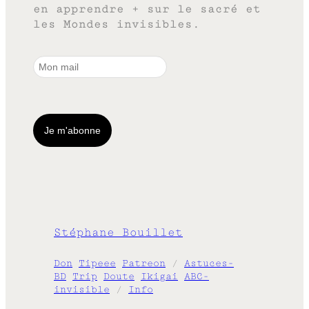
en apprendre + sur le sacré et
les Mondes invisibles.
Stéphane Bouillet
Don
Tipeee
Patreon
/
Astuces-
BD
Trip
Doute
Ikigai
ABC-
invisible
/
Info