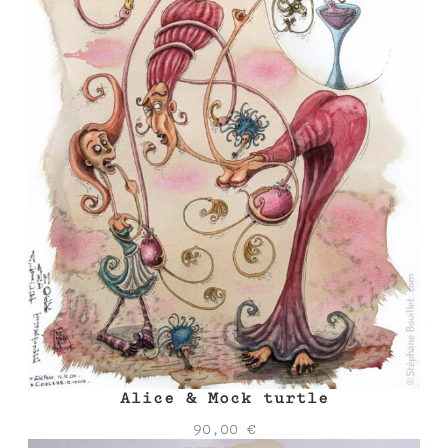
Alice & Mock turtle
90,00
€