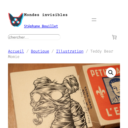
Aller
au
Mondes invisibles
contenu
Stéphane Bouillet
rechercher
Accueil
/
Boutique
/
Illustration
/ Teddy Bear
Momie