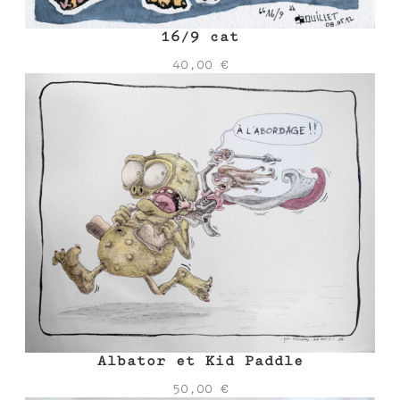
16/9 cat
40,00
€
Albator et Kid Paddle
50,00
€