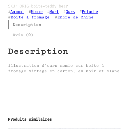
SKU:
ORIG-boite-teddy_bear
#
Animal
  #
Momie
  #
Mort
  #
Ours
  #
Peluche
#
Boite à fromage
  #
Encre de Chine
Description
Avis (0)
Description
illustration d’ours momie sur boite à
fromage vintage en carton, en noir et blanc
Produits similaires