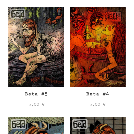
Beta #5
Beta #4
5,00
€
5,00
€