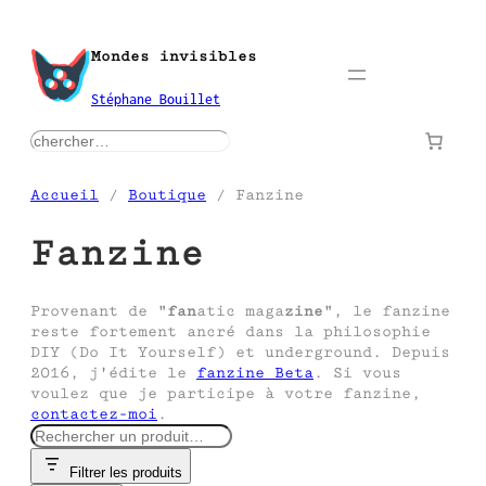
Aller
au
Mondes invisibles
contenu
Stéphane Bouillet
rechercher
Accueil
/
Boutique
/ Fanzine
Fanzine
Provenant de "
fan
atic maga
zine
", le fanzine
reste fortement ancré dans la philosophie
DIY (Do It Yourself) et underground. Depuis
2016, j'édite le
fanzine Beta
. Si vous
voulez que je participe à votre fanzine,
contactez-moi
.
R
e
Filtrer les produits
c