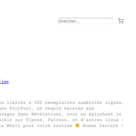
rechercher
tion
on limitée à 120 exemplaires numérotés signés.
ans FoolPool, un requin baleine aux
nuages dans Révélations, tout en épluchant le
nible sur Tipeee, Patreon, et d’autres lieux :
eta Merci pour votre soutien
Bonne lecture !