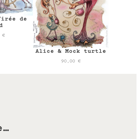
Virée de
d
0
€
Alice & Mock turtle
90,00
€
e…