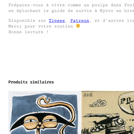
Préparez-vous à vivre comme un poulpe dans Foo
en épluchant le guide de survie à Kyoto en hiv
Disponible sur
Tipeee
,
Patreon
, et d’autres li
Merci pour votre soutien
Bonne lecture !
Produits similaires