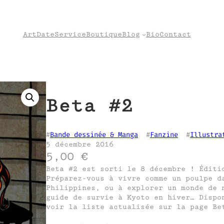
Art
Date
Service
Boutique
Blog
Bio
Contact
Beta #2
#
Bande dessinée & Manga
  #
Fanzine
  #
Illustra
5 décembre 2016
5,00
€
Beta #2 est sorti le 8 décembre ! Éditi
Préparez-vous à vivre comme un poulpe d
Philippines, ou à explorer un monde de 
guide de survie à Kyoto en hiver… Dispo
voir la liste actualisée sur la page B