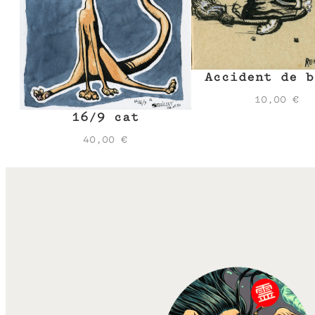
Accident de b
10,00
€
16/9 cat
40,00
€