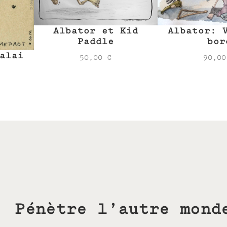
Albator: 
Albator et Kid
bor
Paddle
alai
90,0
50,00
€
Pénètre l’autre mond