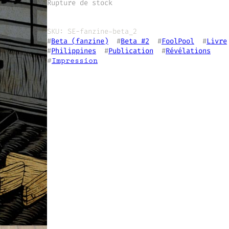
Rupture de stock
SKU:
SE-fanzine-beta_2
#
Beta (fanzine)
  #
Beta #2
  #
FoolPool
  #
Livre
#
Philippines
  #
Publication
  #
Révélations
#
Impression