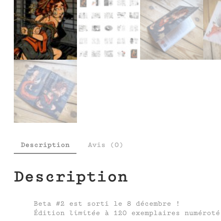
Description
Avis (0)
Description
Beta #2 est sorti le 8 décembre !
Édition
limitée
à 120 exemplaires numéroté