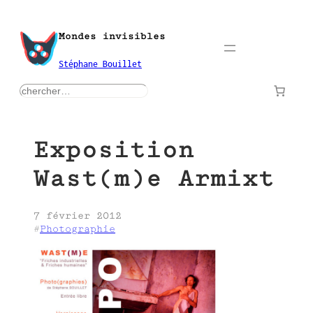
Aller
au
Mondes invisibles
contenu
Stéphane Bouillet
rechercher
Exposition
Wast(m)e Armixt
7 février 2012
#
Photographie