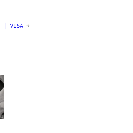
i | VISA
→