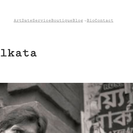
Art
Date
Service
Boutique
Blog
Bio
Contact
lkata