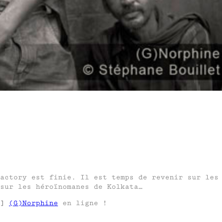
actory est finie. Il est temps de revenir sur les
sur les héroïnomanes de Kolkata…
]
(G)Norphine
en ligne !