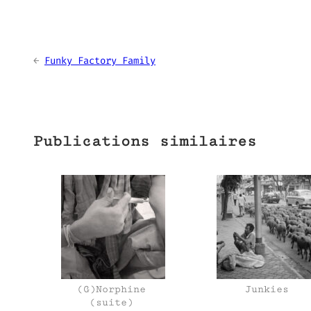
←
Funky Factory Family
Publications similaires
(G)Norphine
Junkies
(suite)