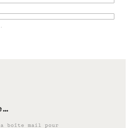
.
e…
ta boîte mail pour