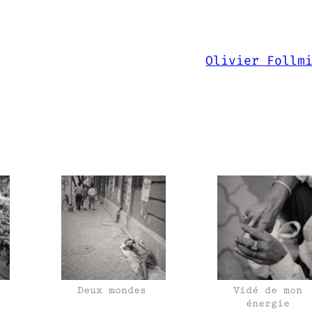
Olivier Follm
Deux mondes
Vidé de mon
énergie