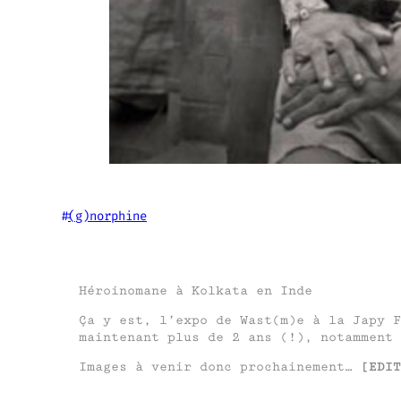
#
(g)norphine
Héroinomane à Kolkata en Inde
Ça y est, l’expo de Wast(m)e à la Japy F
maintenant plus de 2 ans (!), notamment 
Images à venir donc prochainement…
[EDIT