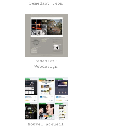
remedact .com
ReMedAct:
Webdesign
Nouvel accueil