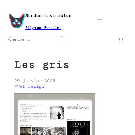
Aller
au
Mondes invisibles
contenu
Stéphane Bouillet
rechercher
Les gris
29 janvier 2009
#
Web Design