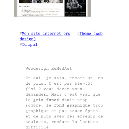
#
Mon site internet pro
   #
Thème (web
design)
#
Drupal
Webdesign ReMedAct
Et oui, je sais… encore un, un
de plus…
C’est pas bientôt
fini ?
vous devez vous
demander… Mais c’est vrai que
le
gris foncé
était trop
sombre, le
fond graphique
trop
graphique et pas assez épuré,
et de plus avec des erreurs de
couleurs, rendant la lecture
difficile.