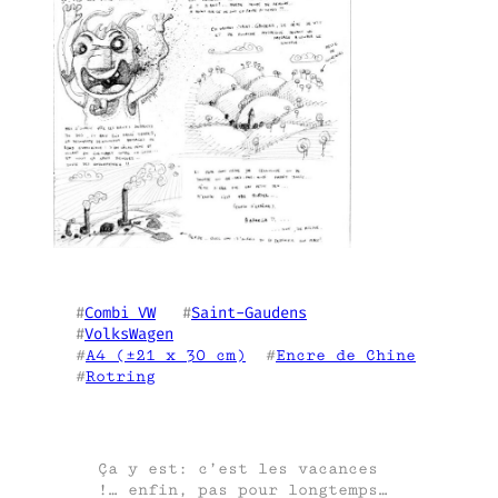
#
Combi VW
   #
Saint-Gaudens
#
VolksWagen
#
A4 (±21 x 30 cm)
  #
Encre de Chine
#
Rotring
Ça y est: c’est les vacances
!… enfin, pas pour longtemps…