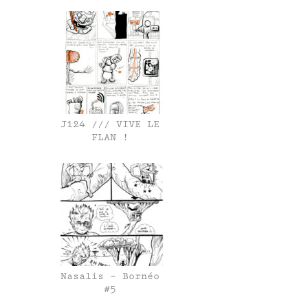
J124 /// VIVE LE
FLAN !
Nasalis – Bornéo
#5