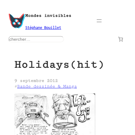
Aller
au
Mondes invisibles
contenu
Stéphane Bouillet
rechercher
Holidays(hit)
9 septembre 2012
#
Bande dessinée & Manga