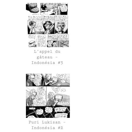
L’appel du
gâteau –
Indonésia #3
Puri Lukisan –
Indonésia #2