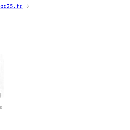
foc25.fr
→
B