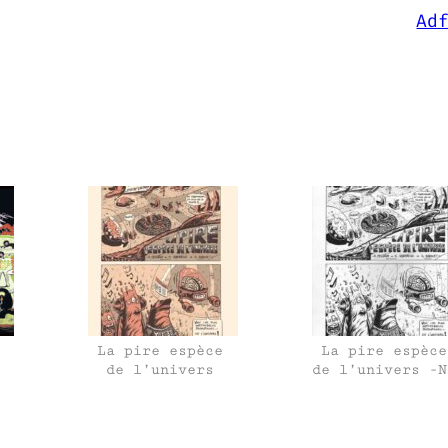
Ad
La pire espèce
La pire espèce
de l’univers
de l’univers -N