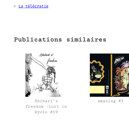
←
La télécratie
Publications similaires
Shibari’s
amazing #3
freedom -Lost in
kyoto #19