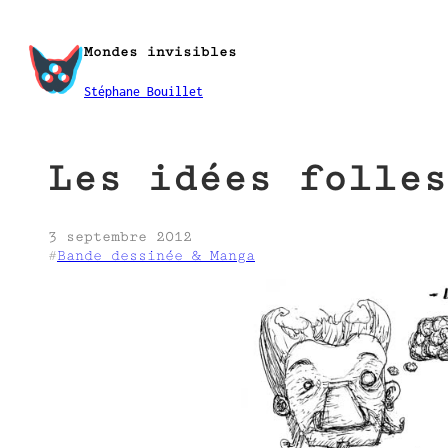
Aller
au
Mondes invisibles
contenu
Stéphane Bouillet
Les idées folles
3 septembre 2012
#
Bande dessinée & Manga