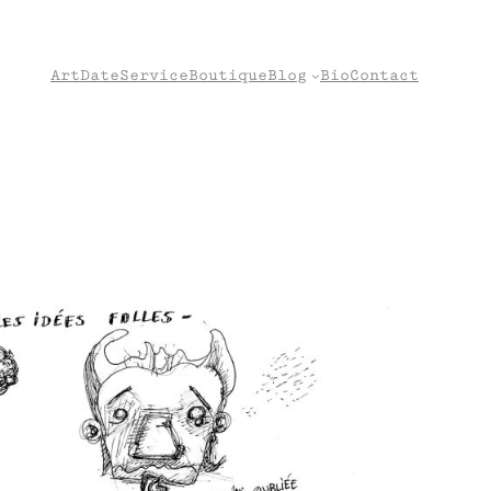
Art
Date
Service
Boutique
Blog
Bio
Contact