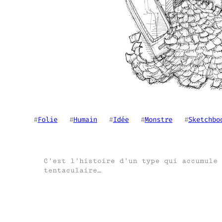
#
Folie
   #
Humain
   #
Idée
   #
Monstre
   #
Sketchbo
C’est l’histoire d’un type qui accumule 
tentaculaire…