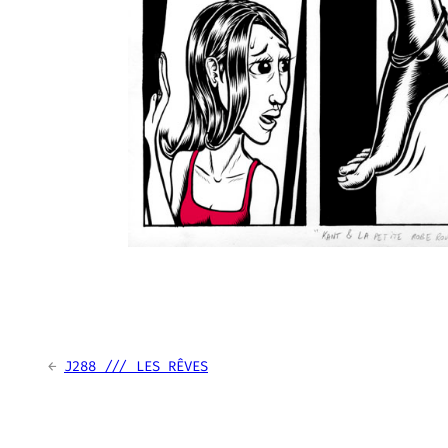
←
J288 /// LES RÊVES