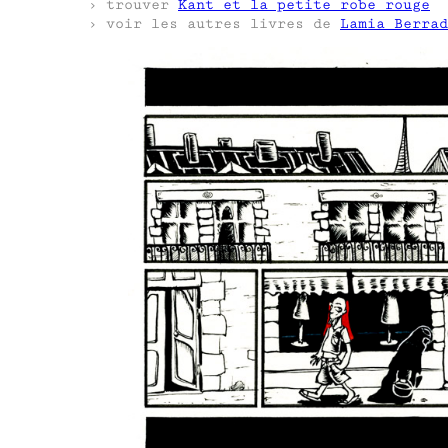
› trouver
Kant et la petite robe rouge
› voir les autres livres de
Lamia Berrad