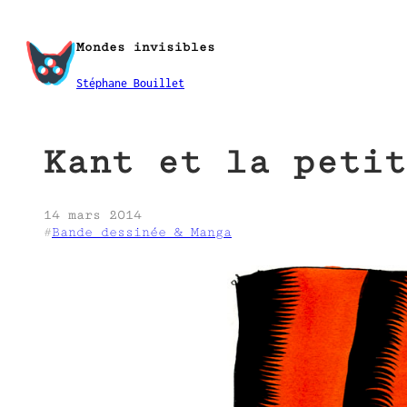
Aller
au
Mondes invisibles
contenu
Stéphane Bouillet
Kant et la petit
14 mars 2014
#
Bande dessinée & Manga