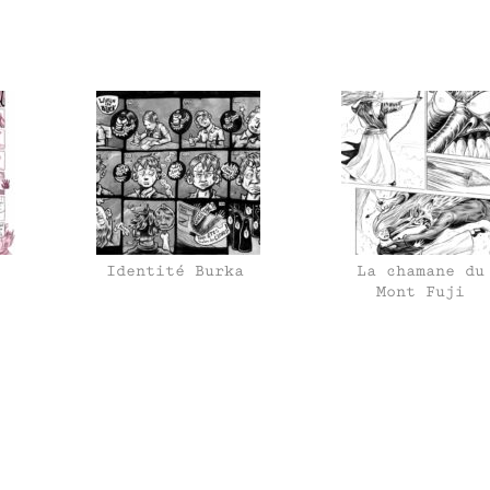
Identité Burka
La chamane du
Mont Fuji