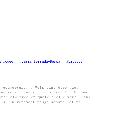
e rouge
   #
Lamia Berrada-Berca
   #
Liberté
e couverture. « Voir sans être vue.
mes est-il rempart ou prison ? » En une
ouse cloîtrée en quête d’elle-même. Dans
dus, un vêtement rouge sensuel et un