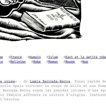
me
   #
France
   #
Humain
   #
Islam
   #
Kant et la petite rob
te
   #
Religion
   #
Robe
   #
Roman
   #
Rouge
   #
Rue
e rouge
« , de
Lamia Berrada-Berca
. Essai rapide d
voile épais couvrant le corps de mille et une fem
a Berrada-Berca sonde les pensées intimes d’une ép
ir féminin affronte la culture d’origine. Inatten
l’héroïne.