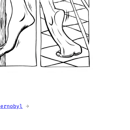
hernobyl
→