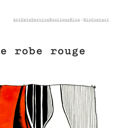
Art
Date
Service
Boutique
Blog
Bio
Contact
e robe rouge