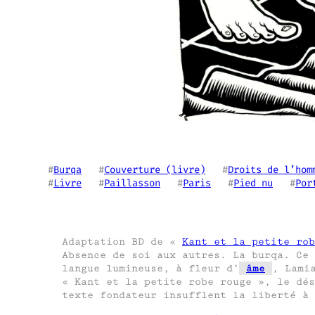
#
Burqa
   #
Couverture (livre)
   #
Droits de l’hom
#
Livre
   #
Paillasson
   #
Paris
   #
Pied nu
   #
Por
Adaptation BD de «
Kant et la petite rob
Absence de soi aux autres. La burqa. Ce 
langue lumineuse, à fleur d’
âme
, Lami
« Kant et la petite robe rouge », le dés
texte fondateur insufflent la liberté à 