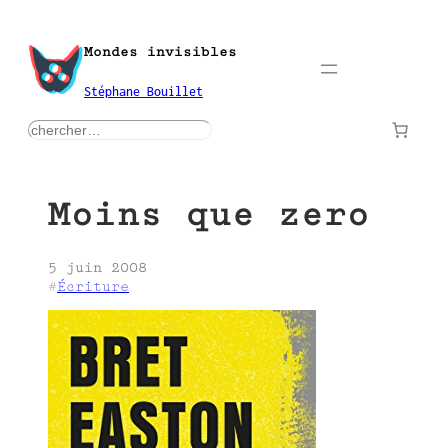
Aller
au
Mondes invisibles
contenu
Stéphane Bouillet
rechercher
Moins que zero
5 juin 2008
#
Écriture