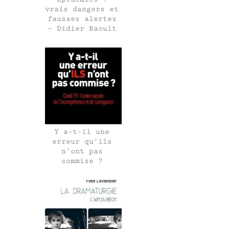
vrais dangers et
fausses alertes
– Didier Raoult
Y a-t-il une
erreur qu’ils
n’ont pas
commise ?