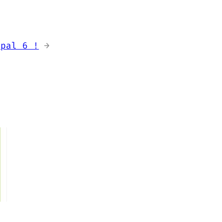
upal 6 !
→