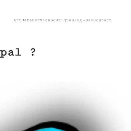
Art
Date
Service
Boutique
Blog
Bio
Contact
pal ?