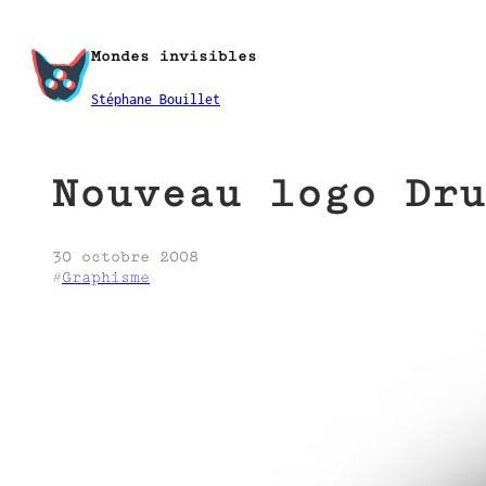
Aller
au
Mondes invisibles
contenu
Stéphane Bouillet
Nouveau logo Dru
30 octobre 2008
#
Graphisme