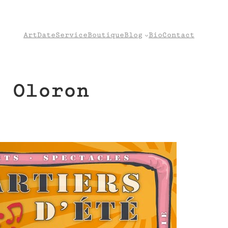
Art
Date
Service
Boutique
Blog
Bio
Contact
 Oloron