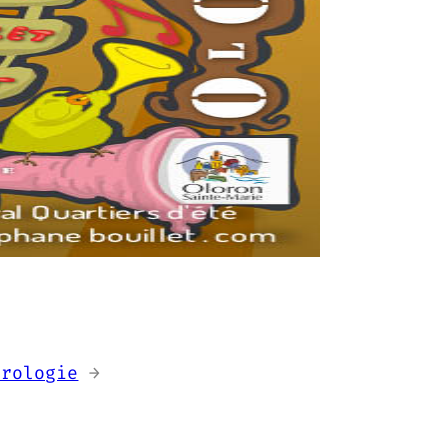
hrologie
→