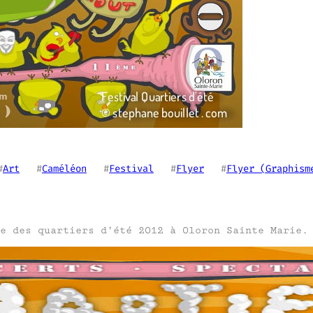
#
Art
   #
Caméléon
   #
Festival
   #
Flyer
   #
Flyer (Graphism
e des quartiers d’été 2012 à Oloron Sainte Marie.