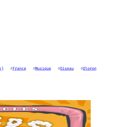
e)
   #
France
   #
Musique
   #
Oiseau
   #
Oloron