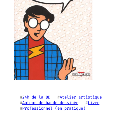
#
24h de la BD
   #
Atelier artistique
#
Auteur de bande dessinée
   #
Livre
#
Professionnel (en pratique)