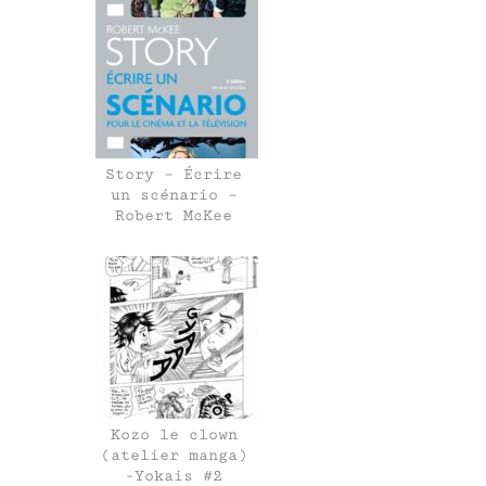
Story – Écrire
un scénario –
Robert McKee
Kozo le clown
(atelier manga)
-Yokais #2