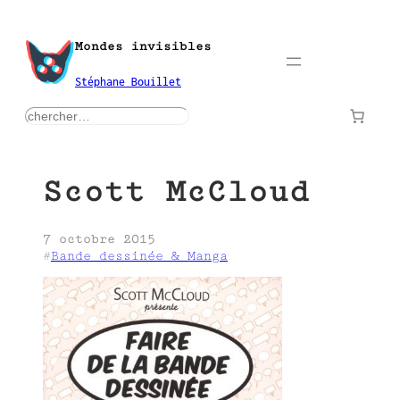
Aller
au
Mondes invisibles
contenu
Stéphane Bouillet
rechercher
Scott McCloud
7 octobre 2015
#
Bande dessinée & Manga