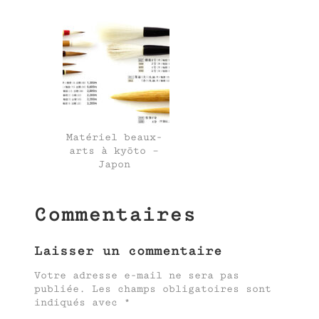
Matériel beaux-
arts à kyōto –
Japon
Commentaires
Laisser un commentaire
Votre adresse e-mail ne sera pas
publiée.
Les champs obligatoires sont
indiqués avec
*