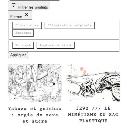
e
Filtrer les produits
c
h
Fermer
e
Catégorie
r
Illustration
Illustration originale
c
Ecriture
h
e
État
En stock
Rupture de stock
Appliquer
J292 /// LE
Yakuza et geishas
MIMÉTISME DU SAC
: orgie de sexe
PLASTIQUE
et sucre