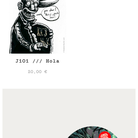
J101 /// Hola
20,00
€