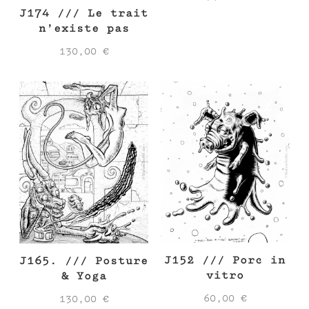
J174 /// Le trait
n’existe pas
130,00
€
J152 /// Porc in
J165. /// Posture
vitro
& Yoga
60,00
€
130,00
€