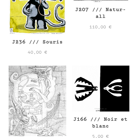
J207 /// Natur-
all
110,00
€
J236 /// Souris
40,00
€
J166 /// Noir et
blanc
5,00
€