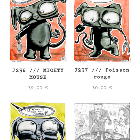
J237 /// Poisson
J238 /// MIGHTY
rouge
MOUSE
30,00
€
39,00
€