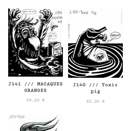
J141 /// MACAQUES
J140 /// Toxic
ORANGES
pig
39,00
€
60,00
€