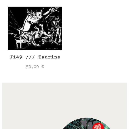
J149 /// Taurine
50,00
€