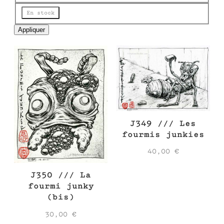
e
État
En stock
Appliquer
J349 /// Les
fourmis junkies
40,00
€
J350 /// La
fourmi junky
(bis)
30,00
€