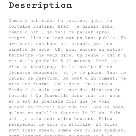
Description
Comme d’habitude. La routine, quoi, la
mortelle routine. Bref, je disais donc,
comme d’hab., je vais me pauser après
manger, lire un coup sur un banc public. En
arrivant, mon banc est occupé… par une
canette de coca. OK. Bon, encore un extra-
terrestre -je veux dire, un jeune – qui n’a
pas vu la poubelle à 10 mètres. Bref, je
vire ce témoignage de la révolte d’une
jeunesse décadente, et je me pause. Sans me
pauser de question. Au bout d’un moment, je
vire une fourmi. Puis deux. Puis trois…
Merde ! je suis assis sur des dizaines de
fourmis ! Ça fourmille dans tous les sens,
et c’est la première fois que je vois
autant de fourmis sur MON bac. Les salopes,
qu’est-ce qu’elles foutent là ?? Ah. Mais
oui, je suis con: elles bossent. Elles
récupèrent le coca ou assimilé. Et elles
sont fines speed, comme des folles dingues,
complètement droguées au sucre et à la