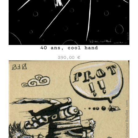
40 ans, cool hand
290,00
€