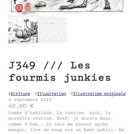
J349 /// Les
fourmis junkies
#
Ecriture
  #
Illustration
  #
Illustration originale
4 septembre 2013
40,00
€
Comme d’habitude. La routine, quoi, la
mortelle routine. Bref, je disais donc,
comme d’hab., je vais me pauser après
manger, lire un coup sur un banc public. En