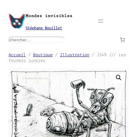
Aller
au
Mondes invisibles
contenu
Stéphane Bouillet
rechercher
Accueil
/
Boutique
/
Illustration
/ J349 /// Les
fourmis junkies