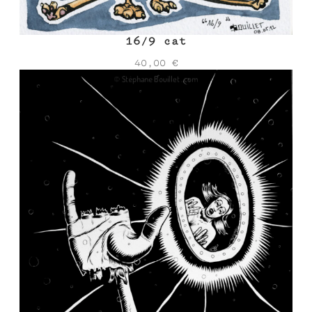
16/9 cat
40,00
€