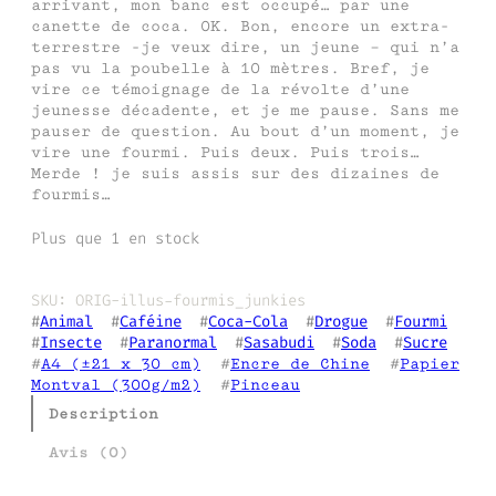
arrivant, mon banc est occupé… par une
canette de coca. OK. Bon, encore un extra-
terrestre -je veux dire, un jeune – qui n’a
pas vu la poubelle à 10 mètres. Bref, je
vire ce témoignage de la révolte d’une
jeunesse décadente, et je me pause. Sans me
pauser de question. Au bout d’un moment, je
vire une fourmi. Puis deux. Puis trois…
Merde ! je suis assis sur des dizaines de
fourmis…
Plus que 1 en stock
SKU:
ORIG-illus-fourmis_junkies
#
Animal
  #
Caféine
  #
Coca-Cola
  #
Drogue
  #
Fourmi
#
Insecte
  #
Paranormal
  #
Sasabudi
  #
Soda
  #
Sucre
#
A4 (±21 x 30 cm)
  #
Encre de Chine
  #
Papier
Montval (300g/m2)
  #
Pinceau
Description
Avis (0)