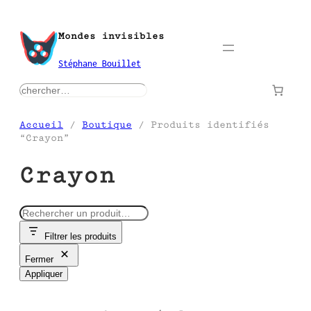
Aller
au
Mondes invisibles
contenu
Stéphane Bouillet
rechercher
Accueil
/
Boutique
/ Produits identifiés
“Crayon”
Crayon
R
e
Filtrer les produits
c
h
Fermer
e
Appliquer
r
c
h