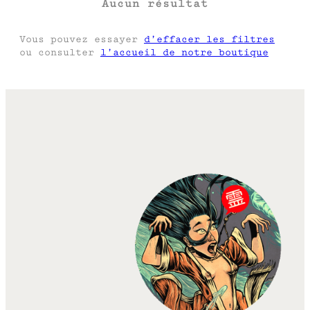
Aucun résultat
e
Vous pouvez essayer
d’effacer les filtres
ou consulter
l’accueil de notre boutique