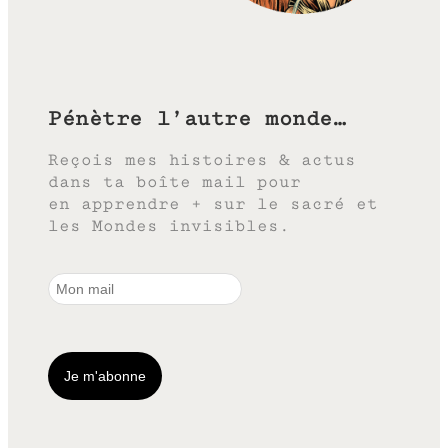
Pénètre l’autre monde…
Reçois mes histoires & actus
dans ta boîte mail pour
en apprendre + sur le sacré et
les Mondes invisibles.