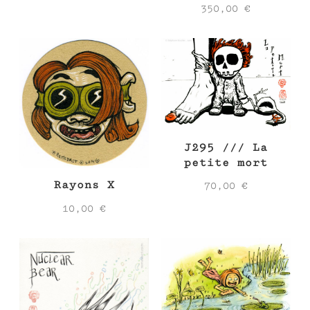
350,00
€
J295 /// La
petite mort
Rayons X
70,00
€
10,00
€