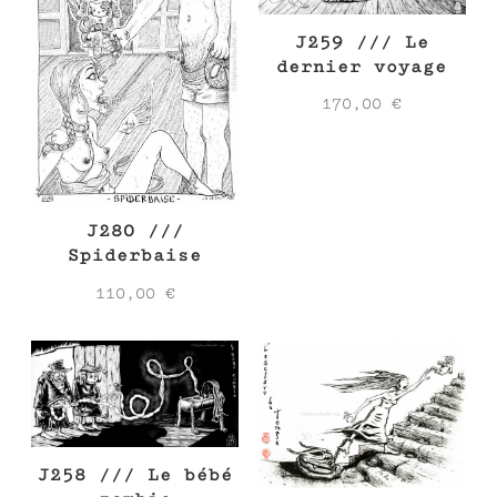
J259 /// Le
dernier voyage
170,00
€
J280 ///
Spiderbaise
110,00
€
J258 /// Le bébé