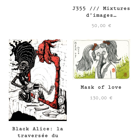
J355 /// Mixtures
d’images…
50,00
€
Mask of love
130,00
€
Black Alice: la
traversée du