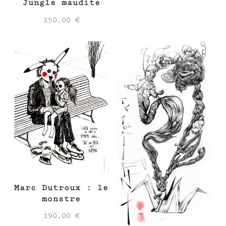
Jungle maudite
150,00
€
Marc Dutroux : le
monstre
190,00
€