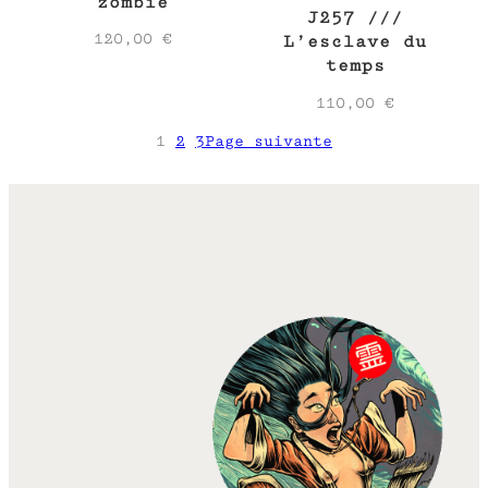
zombie
J257 ///
120,00
€
L’esclave du
temps
110,00
€
1
2
3
Page suivante