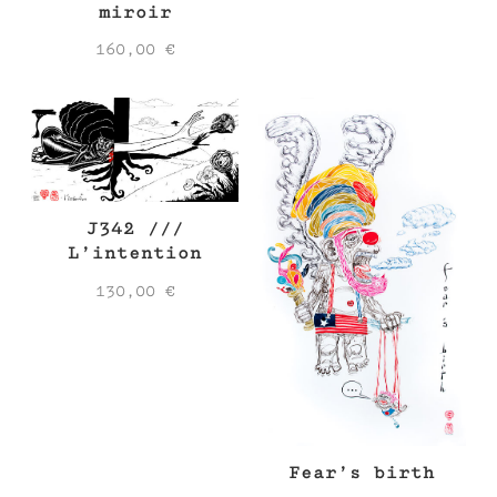
miroir
160,00
€
J342 ///
L’intention
130,00
€
Fear’s birth