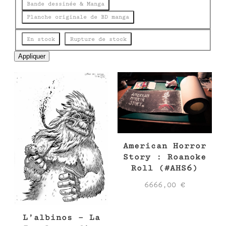
e
Bande dessinée & Manga
Planche originale de BD manga
État
En stock
Rupture de stock
Appliquer
American Horror
Story : Roanoke
Roll (#AHS6)
6666,00
€
L’albinos – La