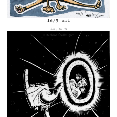
16/9 cat
40,00
€