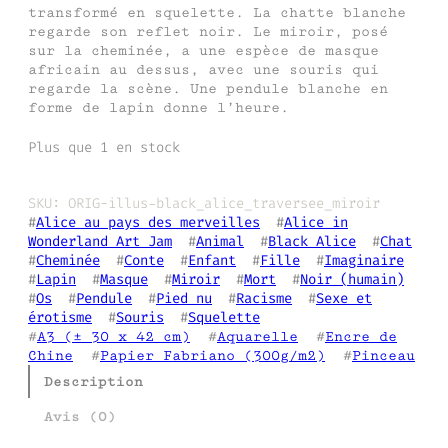
transformé en squelette. La chatte blanche
regarde son reflet noir. Le miroir, posé
sur la cheminée, a une espèce de masque
africain au dessus, avec une souris qui
regarde la scène. Une pendule blanche en
forme de lapin donne l’heure.
Plus que 1 en stock
SKU:
ORIG-illus-black_alice_traversee_miroir
#
Alice au pays des merveilles
  #
Alice in
Wonderland Art Jam
  #
Animal
  #
Black Alice
  #
Chat
#
Cheminée
  #
Conte
  #
Enfant
  #
Fille
  #
Imaginaire
#
Lapin
  #
Masque
  #
Miroir
  #
Mort
  #
Noir (humain)
#
Os
  #
Pendule
  #
Pied nu
  #
Racisme
  #
Sexe et
érotisme
  #
Souris
  #
Squelette
#
A3 (± 30 x 42 cm)
  #
Aquarelle
  #
Encre de
Chine
  #
Papier Fabriano (300g/m2)
  #
Pinceau
Description
Avis (0)