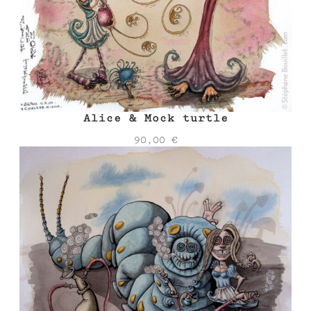
Alice & Mock turtle
90,00
€