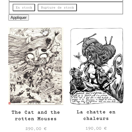
e
État
En stock
Rupture de stock
Appliquer
La chatte en
The Cat and the
chaleurs
rotten Mouses
190,00
€
290,00
€