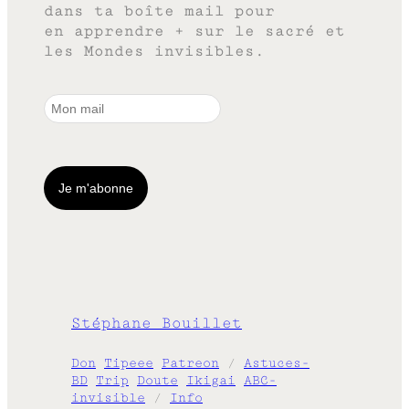
dans ta boîte mail pour
en apprendre + sur le sacré et
les Mondes invisibles.
Stéphane Bouillet
Don
Tipeee
Patreon
/
Astuces-
BD
Trip
Doute
Ikigai
ABC-
invisible
/
Info