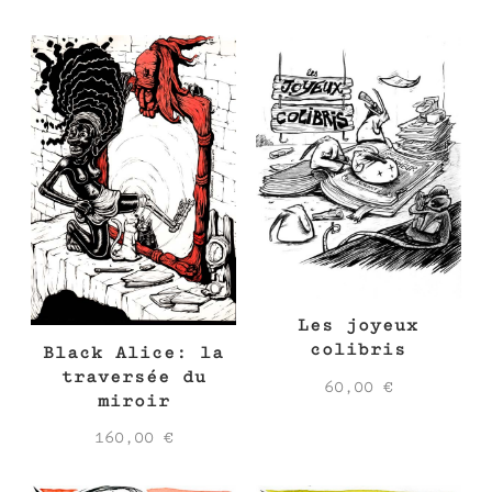
Les joyeux
colibris
Black Alice: la
traversée du
60,00
€
miroir
160,00
€