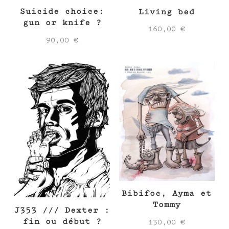
Suicide choice:
Living bed
gun or knife ?
160,00
€
90,00
€
Bibifoc, Ayma et
Tommy
J353 /// Dexter :
fin ou début ?
130,00
€