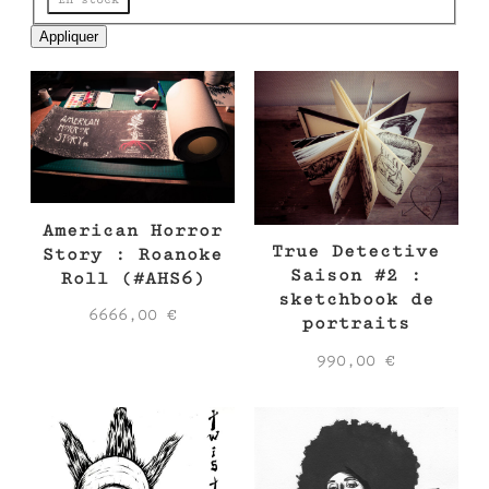
e
Appliquer
American Horror
True Detective
Story : Roanoke
Saison #2 :
Roll (#AHS6)
sketchbook de
6666,00
€
portraits
990,00
€