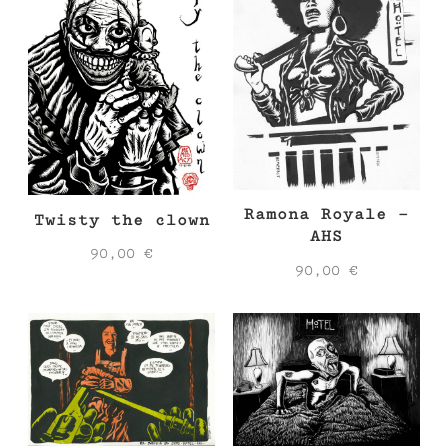
Ramona Royale –
Twisty the clown
AHS
90,00
€
90,00
€