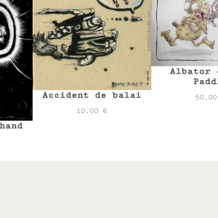
Albator 
Padd
Accident de balai
50,0
10,00
€
hand