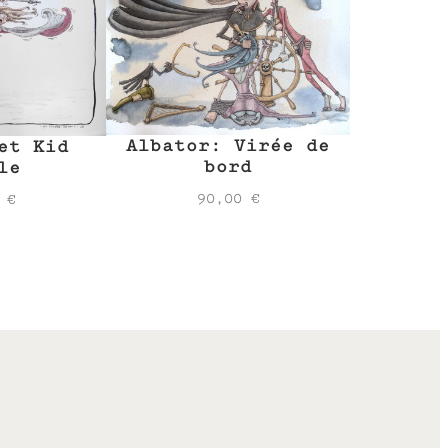
Albator: Virée de
et Kid
bord
le
90,00
€
0
€