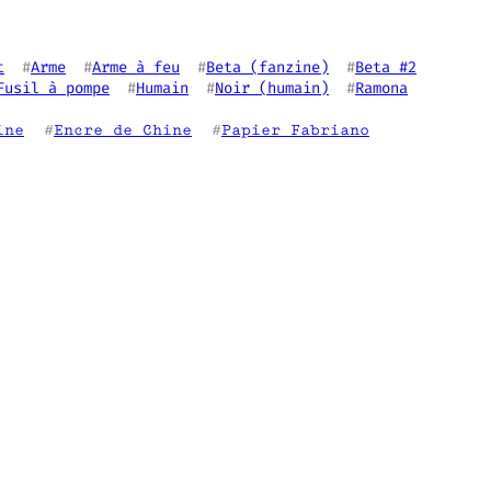
t
  #
Arme
  #
Arme à feu
  #
Beta (fanzine)
  #
Beta #2
Fusil à pompe
  #
Humain
  #
Noir (humain)
  #
Ramona
ine
  #
Encre de Chine
  #
Papier Fabriano