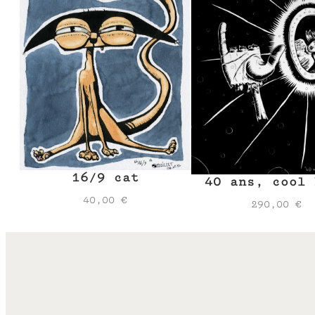
16/9 cat
40 ans, cool 
40,00
€
290,00
€