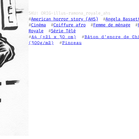
SKU:
ORIG-illus-ramona_royale_ahs
#
American horror story (AHS)
  #
Angela Basset
#
Cinéma
  #
Coiffure afro
  #
Femme de ménage
  #
Royale
  #
Série Télé
#
A4 (±21 x 30 cm)
  #
Bâton d’encre de Ch
(300g/m2)
  #
Pinceau