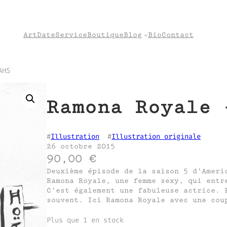
Art
Date
Service
Boutique
Blog
Bio
Contact
AHS
Ramona Royale 
#
Illustration
  #
Illustration originale
26 octobre 2015
90,00
€
Deuxième épisode de la saison 5 d’Ameri
Ramona Royale, une femme sexy, qui entr
C’est également une fabuleuse actrice. 
souvent. Ici Ramona Royale avec une cou
Plus que 1 en stock