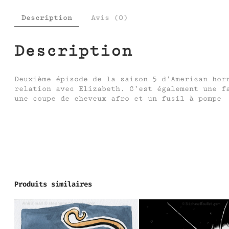
Description
Avis (0)
Description
Deuxième épisode de la saison 5 d’American hor
relation avec Elizabeth. C’est également une f
une coupe de cheveux afro et un fusil à pompe
Produits similaires