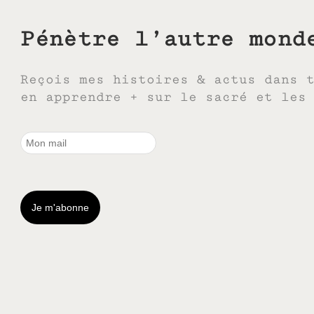
Pénètre l’autre mond
Reçois mes histoires & actus dans 
en apprendre + sur le sacré et les