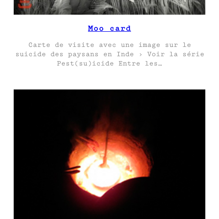
Moo card
Carte de visite avec une image sur le
suicide des paysans en Inde › Voir la série
Pest(su)icide Entre les…