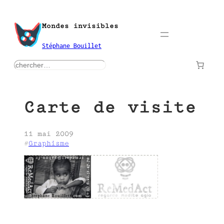
Aller
au
Mondes invisibles
contenu
Stéphane Bouillet
rechercher
Carte de visite
11 mai 2009
#
Graphisme