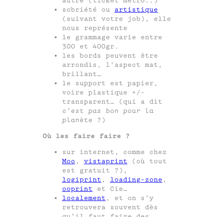
autre (ticket métro..)
sobriété ou
artistique
(suivant votre job), elle
nous représente
le grammage varie entre
300 et 400gr.
les bords peuvent être
arrondis, l’aspect mat,
brillant…
le support est papier,
voire plastique +/-
transparent… (qui a dit
c’est pas bon pour la
planète
?)
Où les faire faire ?
sur internet, comme chez
Moo
,
vistaprint
(où tout
est gratuit ?),
logiprint
,
loading-zone
,
ooprint
et Cie…
localement
, et on s’y
retrouvera souvent dès
qu’il faut faire des