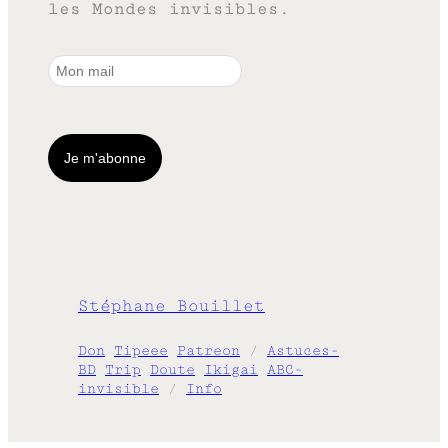
les Mondes invisibles.
Stéphane Bouillet
Don
Tipeee
Patreon
/
Astuces-
BD
Trip
Doute
Ikigai
ABC-
invisible
/
Info