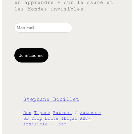
en apprendre + sur le sacré et
les Mondes invisibles.
Stéphane Bouillet
Don
Tipeee
Patreon
/
Astuces-
BD
Trip
Doute
Ikigai
ABC-
invisible
/
Info