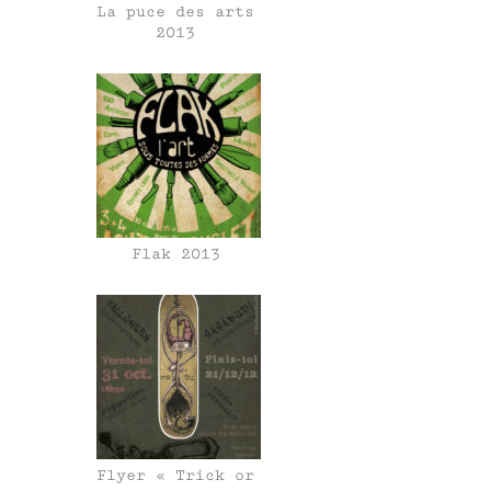
La puce des arts
2013
Flak 2013
Flyer « Trick or