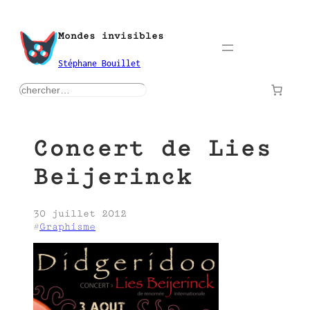
Aller
au
Mondes invisibles
contenu
Stéphane Bouillet
rechercher
Concert de Lies
Beijerinck
30 juillet 2012
#
Graphisme