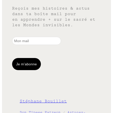
Reçois mes histoires & actus
dans ta boîte mail pour
en apprendre + sur le sacré et
les Mondes invisibles.
Stéphane Bouillet
Don
Tipeee
Patreon
/
Astuces-