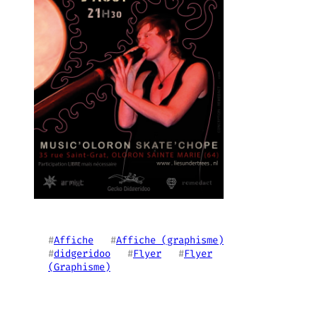
#
Affiche
   #
Affiche (graphisme)
#
didgeridoo
   #
Flyer
   #
Flyer
(Graphisme)