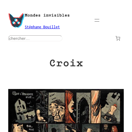
Aller
au
Mondes invisibles
contenu
Stéphane Bouillet
rechercher
Croix