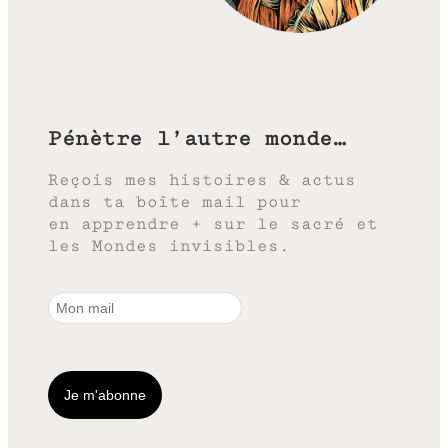
Pénètre l’autre monde…
Reçois mes histoires & actus
dans ta boîte mail pour
en apprendre + sur le sacré et
les Mondes invisibles.