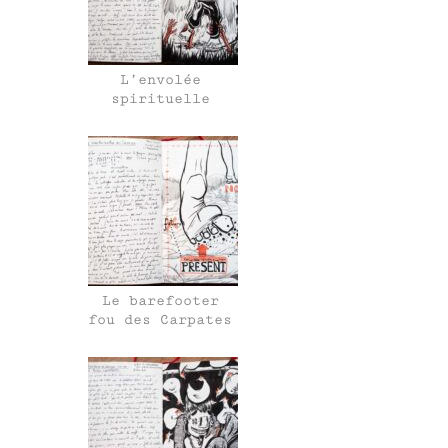
L’envolée
spirituelle
Le barefooter
fou des Carpates