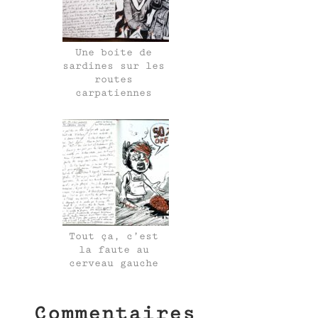
Une boite de
sardines sur les
routes
carpatiennes
Tout ça, c’est
la faute au
cerveau gauche
Commentaires