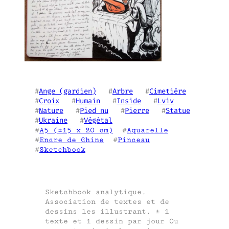
#
Ange (gardien)
   #
Arbre
   #
Cimetière
#
Croix
   #
Humain
   #
Inside
   #
Lviv
#
Nature
   #
Pied nu
   #
Pierre
   #
Statue
#
Ukraine
   #
Végétal
#
A5 (±15 x 20 cm)
  #
Aquarelle
#
Encre de Chine
  #
Pinceau
#
Sketchbook
Sketchbook analytique.
Association de textes et de
dessins les illustrant. ± 1
texte et 1 dessin par jour Ou