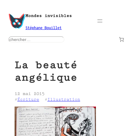
Aller
au
Mondes invisibles
contenu
Stéphane Bouillet
rechercher
La beauté
angélique
12 mai 2015
#
Écriture
  #
Illustration