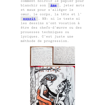
comment noircir le papier pour
blanchir son
âme
, jeter mots
et maux pour s’alléger le
cœur, le corps, la tête et l’
esprit
. NB: ni le texte ni
les dessins n’ont vocation à
être des chefs-d’œuvre ou des
prouesses techniques ou
lyriques. C’est juste une
méthode de progression.