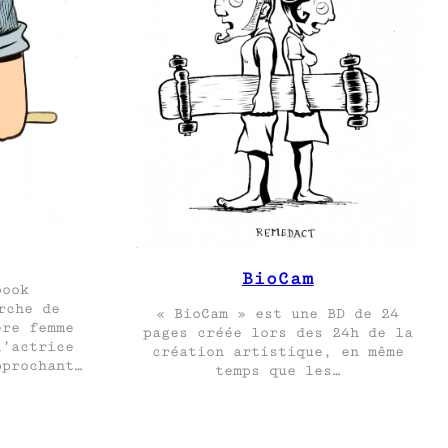
BioCam
book
rche de
« BioCam » est une BD de 24
ère femme
pages créée lors des 24h de la
l’actrice
création artistique, en même
pprochant…
temps que les…