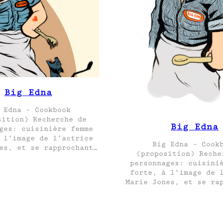
Big Edna
 Edna – Cookbook
sition) Recherche de
Big Edna
ges: cuisinière femme
 l’image de l’actrice
Big Edna – Cook
es, et se rapprochant…
(proposition) Reche
personnages: cuisini
forte, à l’image de 
Marie Jones, et se ra