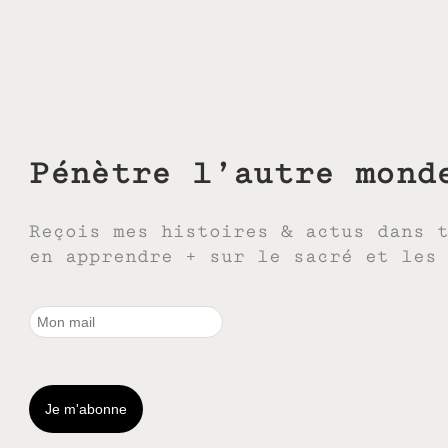
Pénètre l’autre mond
Reçois mes histoires & actus dans 
en apprendre + sur le sacré et les