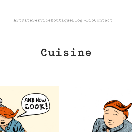
Art
Date
Service
Boutique
Blog
Bio
Contact
Cuisine