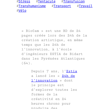
#
Stress
   #
Tentacule
   #
Transfusion
#
Transhumanisme
   #
Transport
   #
Travail
#
Vélo
« BioCam » est une BD de 24
pages créée lors des 24h de la
création artistique, en même
temps que les 24h de
l’innovation, à l’école
d’ingénieurs ESTIA de Bidart
dans les Pyrénées Atlantiques
(64).
Depuis 7 ans, l’
Estia
a lancé les «
24h de
l’innovation
» dont
le principe est
d’explorer toutes les
formes de la
créativité en 24
heures chrono pour
produire des