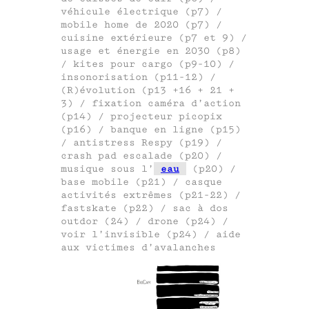
véhicule électrique (p7) /
mobile home de 2020 (p7) /
cuisine extérieure (p7 et 9) /
usage et énergie en 2030 (p8)
/ kites pour cargo (p9-10) /
insonorisation (p11-12) /
(R)évolution (p13 +16 + 21 +
3) / fixation caméra d’action
(p14) / projecteur picopix
(p16) / banque en ligne (p15)
/ antistress Respy (p19) /
crash pad escalade (p20) /
musique sous l’
eau
(p20) /
base mobile (p21) / casque
activités extrêmes (p21-22) /
fastskate (p22) / sac à dos
outdor (24) / drone (p24) /
voir l’invisible (p24) / aide
aux victimes d’avalanches