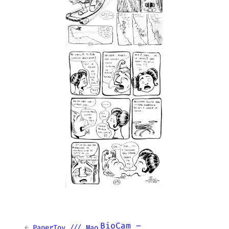
BioCam –
←
PaperToy /// Mao