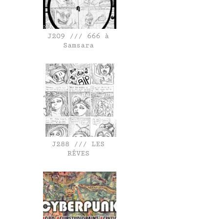
J209 /// 666 à
Samsara
J288 /// LES
RÊVES