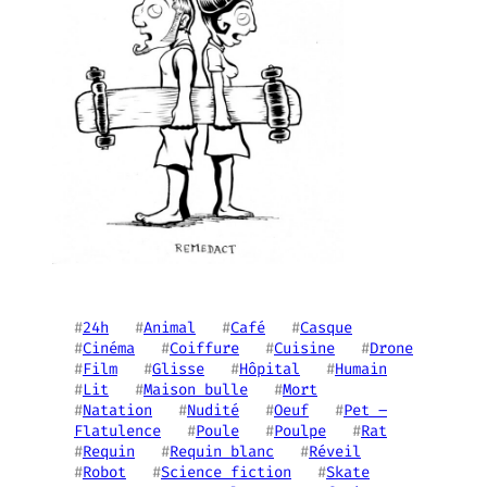
#
24h
   #
Animal
   #
Café
   #
Casque
#
Cinéma
   #
Coiffure
   #
Cuisine
   #
Drone
#
Film
   #
Glisse
   #
Hôpital
   #
Humain
#
Lit
   #
Maison bulle
   #
Mort
#
Natation
   #
Nudité
   #
Oeuf
   #
Pet –
Flatulence
   #
Poule
   #
Poulpe
   #
Rat
#
Requin
   #
Requin blanc
   #
Réveil
#
Robot
   #
Science fiction
   #
Skate