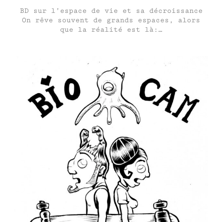
BD sur l’espace de vie et sa décroissance
On rêve souvent de grands espaces, alors
que la réalité est là:…