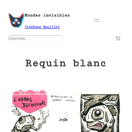
Aller
au
Mondes invisibles
contenu
Stéphane Bouillet
rechercher
Requin blanc