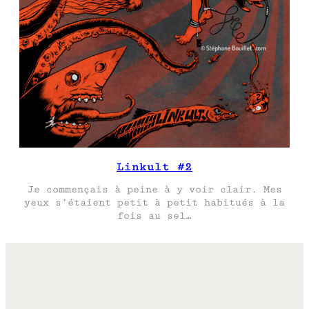
Linkult #2
Je commençais à peine à y voir clair. Mes
yeux s’étaient petit à petit habitués à la
fois au sel…