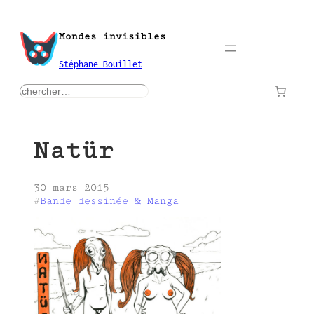
Aller
au
Mondes invisibles
contenu
Stéphane Bouillet
rechercher
Natür
30 mars 2015
#
Bande dessinée & Manga