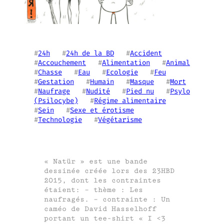
#
24h
   #
24h de la BD
   #
Accident
#
Accouchement
   #
Alimentation
   #
Animal
#
Chasse
   #
Eau
   #
Ecologie
   #
Feu
#
Gestation
   #
Humain
   #
Masque
   #
Mort
#
Naufrage
   #
Nudité
   #
Pied nu
   #
Psylo
(Psilocybe)
   #
Régime alimentaire
#
Sein
   #
Sexe et érotisme
#
Technologie
   #
Végétarisme
« Natür » est une bande
dessinée créée lors des 23HBD
2015, dont les contraintes
étaient: – thème : Les
naufragés. – contrainte : Un
caméo de David Hasselhoff
portant un tee-shirt « I <3