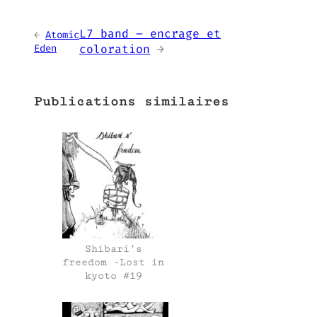
L7 band – encrage et
←
Atomic
Eden
coloration
→
Publications similaires
Shibari’s
freedom -Lost in
kyoto #19