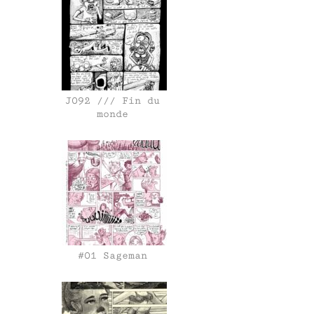
J092 /// Fin du
monde
#01 Sageman