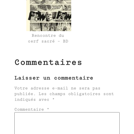
Rencontre du
cerf sacré – BD
Commentaires
Laisser un commentaire
Votre adresse e-mail ne sera pas
publiée.
Les champs obligatoires sont
indiqués avec
*
Commentaire
*