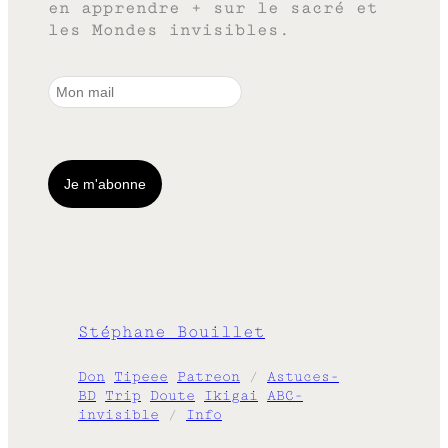
en apprendre + sur le sacré et
les Mondes invisibles.
Stéphane Bouillet
Don
Tipeee
Patreon
/
Astuces-
BD
Trip
Doute
Ikigai
ABC-
invisible
/
Info