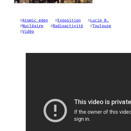
#
Atomic eden
   #
Exposition
   #
Lucie B.
#
Nucléaire
   #
Radioactivité
   #
Toulouse
#
Vidéo