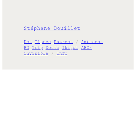
Stéphane Bouillet
Don
Tipeee
Patreon
/
Astuces-
BD
Trip
Doute
Ikigai
ABC-
invisible
/
Info