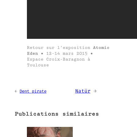
Retour sur l’exposition
Atomic
Eden
• 12-14 mars 2015 •
Espace Croix-Baragnon à
Toulouse
Natür
→
←
Dent pirate
Publications similaires