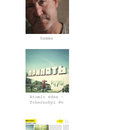
Gamma
Atomic eden –
Tchernobyl #4