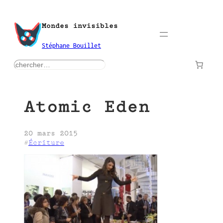
Aller
au
Mondes invisibles
contenu
Stéphane Bouillet
rechercher
Atomic Eden
20 mars 2015
#
Écriture