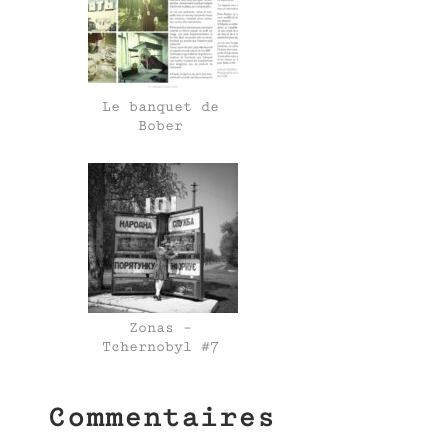
Le banquet de
Bober
Zonas –
Tchernobyl #7
Commentaires