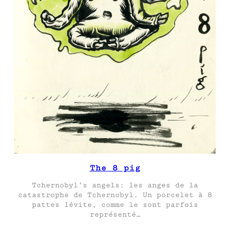
The 8 pig
Tchernobyl’s angels: les anges de la
catastrophe de Tchernobyl. Un porcelet à 8
pattes lévite, comme le sont parfois
représenté…