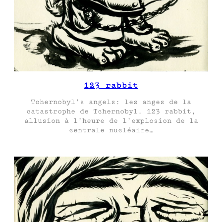
123 rabbit
Tchernobyl’s angels: les anges de la
catastrophe de Tchernobyl. 123 rabbit,
allusion à l’heure de l’explosion de la
centrale nucléaire…