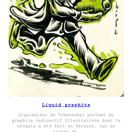
Liquid graphite
Liquidateur de Tchernobyl portant du
graphite radioactif Illustrations dont le
croquis a été fait en Ukraine, sur un
carnet de…