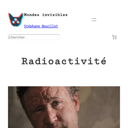
Aller
au
Mondes invisibles
contenu
Stéphane Bouillet
rechercher
Radioactivité