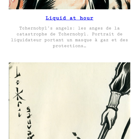
Liquid at hour
Tchernobyl’s angels: les anges de la
catastrophe de Tchernobyl. Portrait de
liquidateur portant un masque à gaz et des
protections…