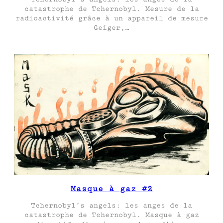
catastrophe de Tchernobyl. Mesure de la
radioactivité grâce à un appareil de mesure
Geiger,…
Masque à gaz #2
Tchernobyl’s angels: les anges de la
catastrophe de Tchernobyl. Masque à gaz