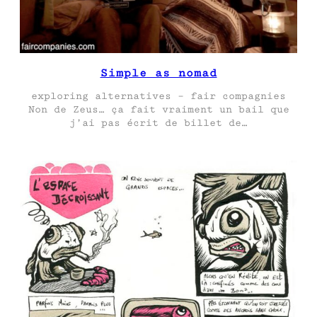
Simple as nomad
exploring alternatives – fair compagnies
Non de Zeus… ça fait vraiment un bail que
j’ai pas écrit de billet de…