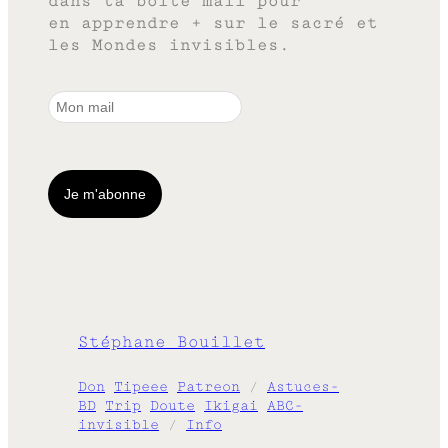
dans ta boîte mail pour
en apprendre + sur le sacré et
les Mondes invisibles.
Stéphane Bouillet
Don
Tipeee
Patreon
/
Astuces-
BD
Trip
Doute
Ikigai
ABC-
invisible
/
Info