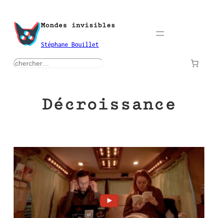
Aller
au
Mondes invisibles
contenu
Stéphane Bouillet
rechercher
Décroissance