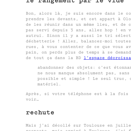
le rangement par le vide
Bon, alors là, je suis encore dans le co
prendre les devants, et cet appart à Olo
de les réunir dans un même lieu, et de c
pas servi depuis 3 ans, allez hop ! en v
autrui. Sinon il y a aussi le tri sélect
déchetterie ! Allez, balancez-moi toutes
rues, à vous contenter de ce que vous av
pain, on perds plus de temps à se demand
de tout ça dans la BD
l’espace décroissa
abandonner des objets: c’est étonna
ne nous manque absolument pas, sans
possible et simple ! Le seul truc, 
matériel.
Après, si votre téléphone est à la fois 
voir…
rechute
Mais j’ai décollé sur Toulouse en juille
respecte, mais arrivé à Toulouse, j’ai f