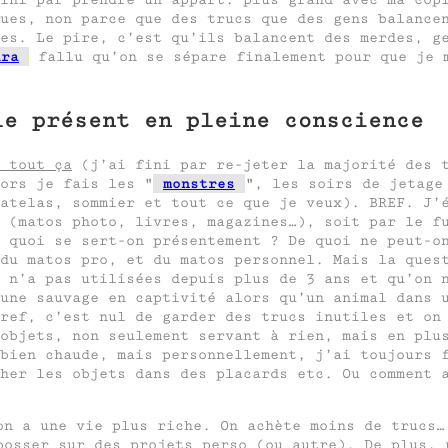
ues, non parce que des trucs que des gens balance
des. Le pire, c’est qu’ils balancent des merdes, g
ura
fallu qu’on se sépare finalement pour que je 
le présent en pleine conscience
 tout ça
(j’ai fini par re-jeter la majorité des t
lors je fais les
monstres
, les soirs de jetage
atelas, sommier et tout ce que je veux). BREF. J’
 (matos photo, livres, magazines…), soit par le f
 quoi se sert-on présentement ? De quoi ne peut-o
du matos pro, et du matos personnel. Mais la ques
 n’a pas utilisées depuis plus de 3 ans et qu’on 
une sauvage en captivité alors qu’un animal dans 
ref, c’est nul de garder des trucs inutiles et on
objets, non seulement servant à rien, mais en plu
bien chaude, mais personnellement, j’ai toujours 
her les objets dans des placards etc. Ou comment 
.
on a une vie plus riche. On achète moins de trucs…
bosser sur des projets perso (ou autre). De plus, 