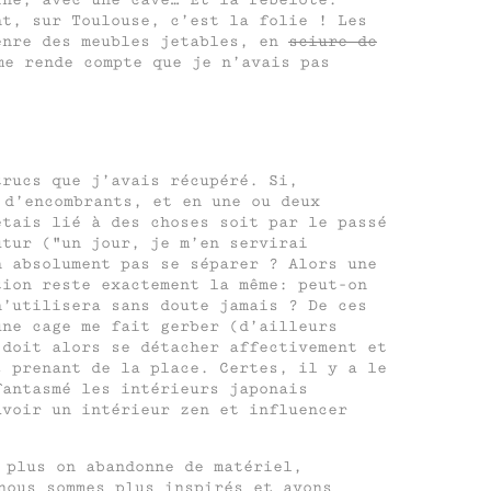
nt, sur Toulouse, c’est la folie ! Les
enre des meubles jetables, en
sciure de
me rende compte que je n’avais pas
rucs que j’avais récupéré. Si,
 d’encombrants, et en une ou deux
étais lié à des choses soit par le passé
utur (
un jour, je m’en servirai
n absolument pas se séparer ? Alors une
tion reste exactement la même: peut-on
n’utilisera sans doute jamais ? De ces
une cage me fait gerber (d’ailleurs
 doit alors se détacher affectivement et
s prenant de la place. Certes, il y a le
fantasmé les intérieurs japonais
avoir un intérieur zen et influencer
 plus on abandonne de matériel,
nous sommes plus inspirés et avons