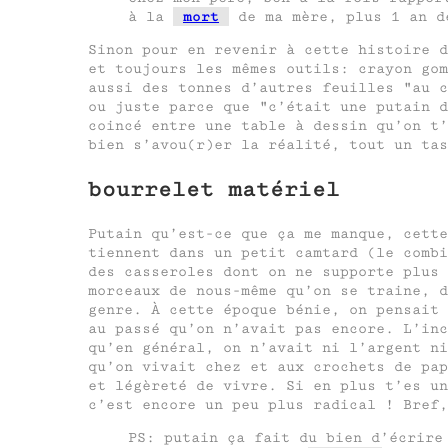
à la
mort
de ma mère, plus 1 an d
Sinon pour en revenir à cette histoire d
et toujours les mêmes outils: crayon gom
aussi des tonnes d’autres feuilles
au c
ou juste parce que
c’était une putain 
coincé entre une table à dessin qu’on t’
bien s’avou(r)er la réalité, tout un tas
bourrelet matériel
Putain qu’est-ce que ça me manque, cette
tiennent dans un petit camtard (le combi
des casseroles dont on ne supporte plus 
morceaux de nous-même qu’on se traine, d
genre. À cette époque bénie, on pensait 
au passé qu’on n’avait pas encore. L’inc
qu’en général, on n’avait ni l’argent n
qu’on vivait chez et aux crochets de pap
et légèreté de vivre. Si en plus t’es un
c’est encore un peu plus radical ! Bref,
PS: putain ça fait du bien d’écrire