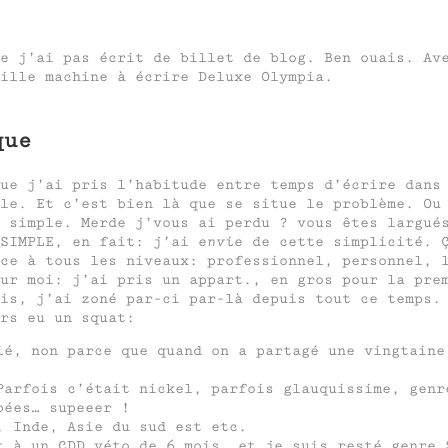
ue j’ai pas écrit de billet de blog. Ben ouais. A
eille machine à écrire Deluxe Olympia.
que
ue j’ai pris l’habitude entre temps d’écrire dans
ple. Et c’est bien là que se situe le problème. O
 simple. Merde j’vous ai perdu ? vous êtes largué
 SIMPLE, en fait: j’ai
envie
de cette simplicité. Ç
ce à tous les niveaux: professionnel, personnel, 
ur moi: j’ai pris un appart., en gros pour la pre
is, j’ai zoné par-ci par-là depuis tout ce temps.
rs eu un squat:
ié, non parce que quand on a partagé une vingtaine
Parfois c’était nickel, parfois glauquissime, genr
bées… supeeer !
, Inde, Asie du sud est etc.
t à un CDD véto de 6 mois, et je suis resté genre 