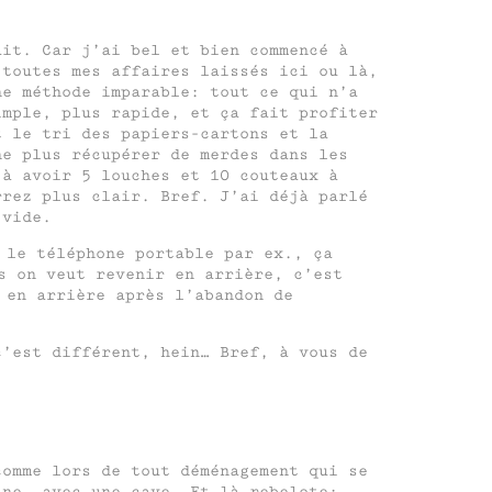
ait. Car j’ai bel et bien commencé à
 toutes mes affaires laissés ici ou là,
ne méthode imparable: tout ce qui n’a
imple, plus rapide, et ça fait profiter
t le tri des papiers-cartons et la
ne plus récupérer de merdes dans les
 à avoir 5 louches et 10 couteaux à
rrez plus clair. Bref. J’ai déjà parlé
 vide.
 le téléphone portable par ex., ça
s on veut revenir en arrière, c’est
 en arrière après l’abandon de
c’est différent, hein… Bref, à vous de
comme lors de tout déménagement qui se
ine, avec une cave… Et là rebelote: