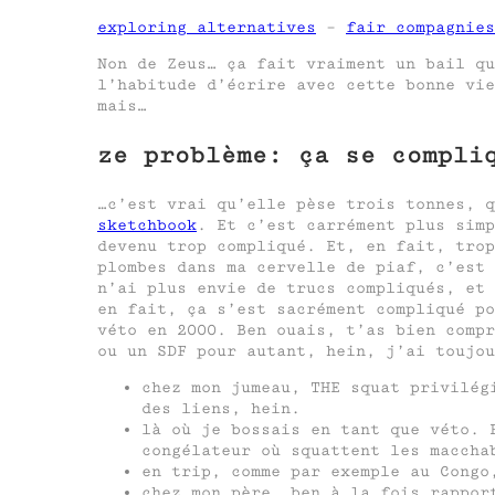
exploring alternatives
–
fair compagnies
Non de Zeus… ça fait vraiment un bail q
l’habitude d’écrire avec cette bonne vi
mais…
ze problème: ça se compli
…c’est vrai qu’elle pèse trois tonnes, q
sketchbook
. Et c’est carrément plus sim
devenu trop compliqué. Et, en fait, trop
plombes dans ma cervelle de piaf, c’est
n’ai plus envie de trucs compliqués, et 
en fait, ça s’est sacrément compliqué po
véto en 2000. Ben ouais, t’as bien compr
ou un SDF pour autant, hein, j’ai toujou
chez mon jumeau, THE squat privilég
des liens, hein.
là où je bossais en tant que véto. 
congélateur où squattent les maccha
en trip, comme par exemple au Congo
chez mon père, ben à la fois rappor