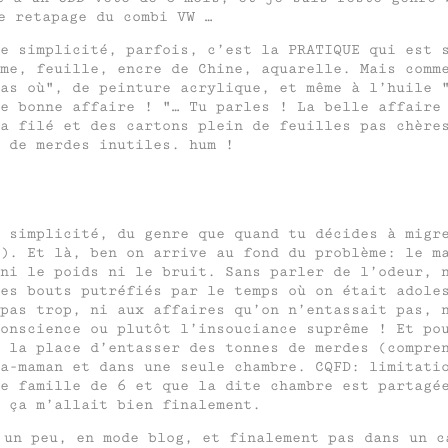
e retapage du combi VW …
e simplicité, parfois, c’est la PRATIQUE qui est 
me, feuille, encre de Chine, aquarelle. Mais comm
as où
, de peinture acrylique, et même à l’huile
de bonne affaire !
… Tu parles ! La belle affaire
a filé et des cartons plein de feuilles pas chère
 de merdes inutiles. hum !
 simplicité, du genre que quand tu décides à migr
). Et là, ben on arrive au fond du problème: le m
ni le poids ni le bruit. Sans parler de l’odeur, 
es bouts putréfiés par le temps où on était adole
pas trop, ni aux affaires qu’on n’entassait pas, 
onscience ou plutôt l’insouciance suprême ! Et po
i la place d’entasser des tonnes de merdes (compr
a-maman et dans une seule chambre. CQFD: limitati
e famille de 6 et que la dite chambre est partagé
 ça m’allait bien finalement.
 un peu, en mode blog, et finalement pas dans un c