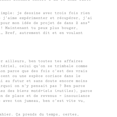
simple: je dessine avec trois fois rien
e j’aime expérimenter et récupérer, j’ai
pour mon idée de projet de dans 2 ans
 ! Maintenant tu peux plus bouger,
s… Bref, autrement dit et en voulant
er ailleurs, ben toutes tes affaires
atériel, celui qu’on se trimbale comme
non parce que des fois c’est des vrais
scent ou une espèce coriace dans le
ni au futur et sans doute encore moins
urquoi on n’y pensait pas ? Ben parce
enez des
biens matériels inutiles
), parce
on de place et de revenus = insouciance
e avec ton jumeau, ben c’est vite vu,
ahier. Ça prends du temps, certes,