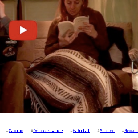
   #
Camion
   #
Décroissance
   #
Habitat
   #
Maison
   #
Nomad