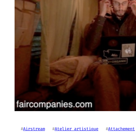
#
Airstream
   #
Atelier artistique
   #
Attachement