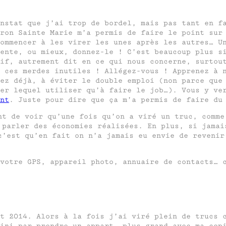
nstat que j’ai trop de bordel, mais pas tant en f
ron Sainte Marie m’a permis de faire le point sur
ommencer à les virer les unes après les autres… U
ente, ou mieux, donnez-le ! C’est beaucoup plus s
if, autrement dit en ce qui nous concerne, surtou
 ces merdes inutiles ! Allégez-vous ! Apprenez à 
ez déjà, à éviter le double emploi (non parce que
er lequel utiliser qu’à faire le job…). Vous y ve
nt
. Juste pour dire que ça m’a permis de faire du
nt de voir qu’une fois qu’on a viré un truc, comme
 parler des économies réalisées. En plus, si jamai
c’est qu’en fait on n’a jamais eu envie de revenir
votre GPS, appareil photo, annuaire de contacts… 
t 2014. Alors à la fois j’ai viré plein de trucs 
ini par prendre un appart. plus grand avec ma cop