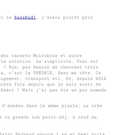
vec le
Sasabudi
, j’avais plutôt pris
 des carnets Moleskine et autre
u la solution. La
simplicité
. Tout est
s ? Bon, pas besoin de chercher trois
a, c’est la THÉORIE, dans ma tête. Je
logement, transport etc. Or, depuis 2012
mière fois depuis que je suis sorti de
 Exact ! Mais j’ai pas été un pur nomade
 d’années dans la même piaule, ça crée
e tu prends ton petit-déj. à coté du
Saint Bernard encore 1 an et demi suite