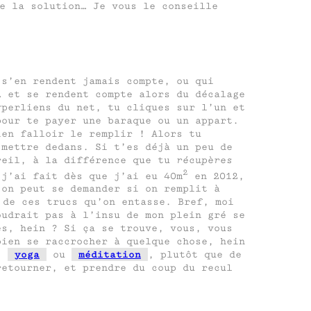
e la solution… Je vous le conseille
s’en rendent jamais compte, ou qui
… et se rendent compte alors du décalage
yperliens du net, tu cliques sur l’un et
our te payer une baraque ou un appart.
ien falloir le remplir ! Alors tu
 mettre dedans. Si t’es déjà un peu de
reil, à la différence que tu
récupères
2
 j’ai fait dès que j’ai eu 40m
en 2012,
 on peut se demander si on remplit à
de ces trucs qu’on entasse. Bref, moi
oudrait pas à l’insu de mon plein gré se
es, hein ? Si ça se trouve, vous, vous
bien se raccrocher à quelque chose, hein
e,
yoga
ou
méditation
, plutôt que de
retourner, et prendre du coup du recul