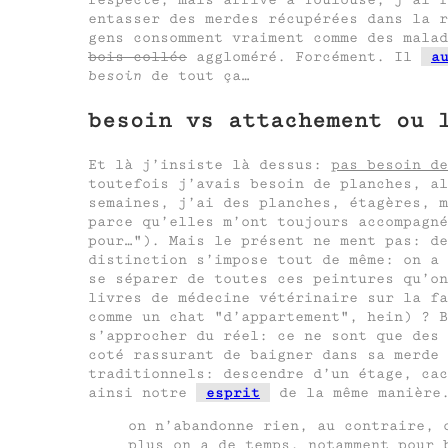
entasser des merdes récupérées dans la r
gens consomment vraiment comme des mala
bois collée
aggloméré. Forcément. Il
a
besoin
de tout ça…
besoin vs attachement ou 
Et là j’insiste là dessus:
pas besoin de
toutefois j’avais besoin de planches, a
semaines, j’ai des planches, étagères, m
parce qu’elles m’ont toujours accompagné
pour…
). Mais le présent ne ment pas: de
distinction s’impose tout de même: on a 
se séparer de toutes ces peintures qu’on
livres de médecine vétérinaire sur la fa
comme un chat
d’appartement
, hein) ? B
s’approcher du réel: ce ne sont que des 
coté rassurant de baigner dans sa merde 
traditionnels: descendre d’un étage, cac
ainsi notre
esprit
de la même manière
on n’abandonne rien, au contraire, 
plus on a de temps, notamment pour 