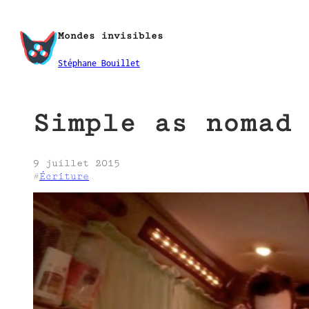
Aller
au
Mondes invisibles
contenu
Stéphane Bouillet
Simple as nomad
9 juillet 2015
#
Écriture