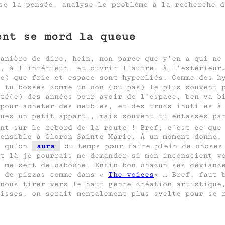
se la pensée, analyse le problème à la recherche d
ent se mord la queue
anière de dire, hein, non parce que y’en a qui ne 
, à l’intérieur, et ouvrir l’autre, à l’extérieur
e) que fric et espace sont hyperliés. Comme des h
 tu bosses comme un con (ou pas) le plus souvent p
té(e) des années pour avoir de l’espace, ben va b
pour acheter des meubles, et des trucs inutiles à
oues un petit appart., mais souvent tu entasses pa
nt sur le rebord de la route ! Bref, c’est ce que
ensible à Oloron Sainte Marie. À un moment donné,
e qu’on
aura
du temps pour faire plein de choses 
t là je pourrais me demander si mon inconscient v
 me sert de caboche. Enfin bon chacun ses dévianc
s de pizzas comme dans «
The voices
« … Bref, faut 
 nous tirer vers le haut genre création artistiqu
isses, on serait mentalement plus svelte pour se 