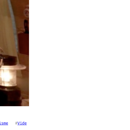
isme
   #
Vide