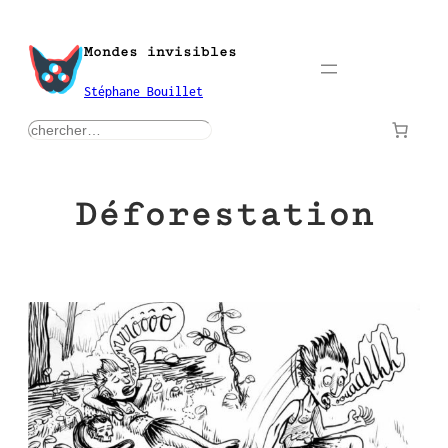
Aller
au
Mondes invisibles
contenu
Stéphane Bouillet
rechercher
Déforestation