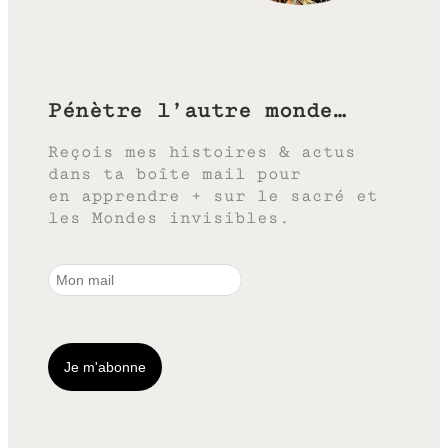
Pénètre l’autre monde…
Reçois mes histoires & actus
dans ta boîte mail pour
en apprendre + sur le sacré et
les Mondes invisibles.