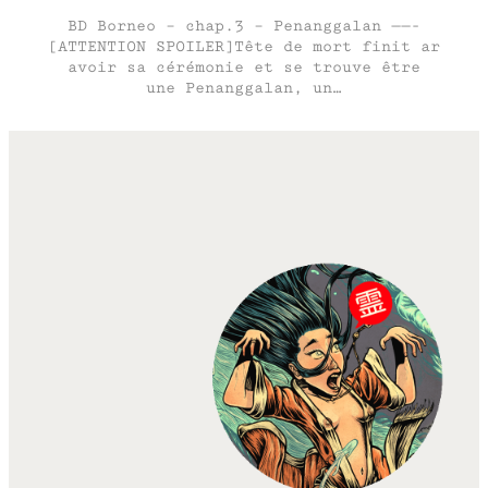
BD Borneo – chap.3 – Penanggalan ——-
[ATTENTION SPOILER]Tête de mort finit ar
avoir sa cérémonie et se trouve être
une Penanggalan, un…