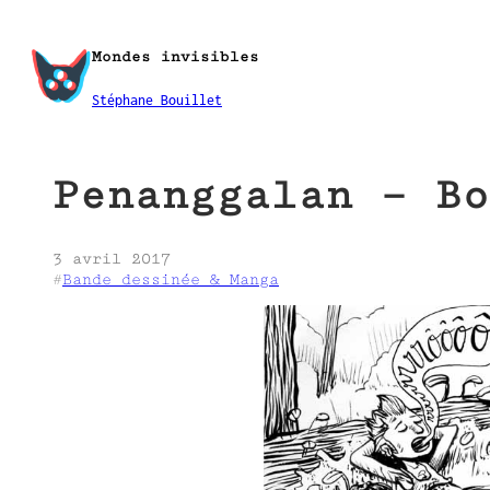
Aller
au
Mondes invisibles
contenu
Stéphane Bouillet
Penanggalan – Bo
3 avril 2017
#
Bande dessinée & Manga