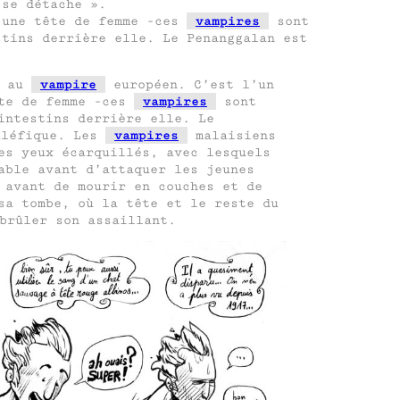
 se détache ».
d’une tête de femme -ces
vampires
sont
stins derrière elle. Le Penanggalan est
e au
vampire
européen. C’est l’un
ête de femme -ces
vampires
sont
intestins derrière elle. Le
léfique. Les
vampires
malaisiens
es yeux écarquillés, avec lesquels
able avant d’attaquer les jeunes
 avant de mourir en couches et de
sa tombe, où la tête et le reste du
brûler son assaillant.