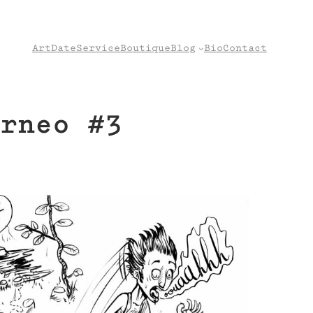
Art
Date
Service
Boutique
Blog
Bio
Contact
rneo #3