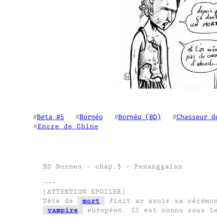
#
Beta #5
   #
Bornéo
   #
Bornéo (BD)
   #
Chasseur d
#
Encre de Chine
BD Borneo – chap.3 – Penanggalan
——-
[ATTENTION SPOILER]
Tête de
mort
finit ar avoir sa cérémo
vampire
européen. Il est connu sous le