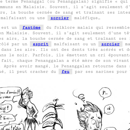
e terme Penanggal (ou Penanggalan) signifie « qui
ommuns en Malaisie. Souvent, il s’agit seulement 
rs, la bouche cernée de sang et traînant ses inte
malfaisant ou une
sorcier
maléfique…
 est un
fantôme
du folklore malais qui ressembl
en Malaisie. Souvent, il s’agit seulement d’une t
es airs, la bouche cernée de sang et traînant ses 
trôlé par un
esprit
malfaisant ou un
sorcier
ma
 dans les airs. Ils ont des dents très acérés et d
ans le noir. Parfois, ils émettent un cri épouvant
 fait, chaque Penanggalan a été mère de son vivant
. Après avoir mangé, le Penanggalan retourne dans 
qué, il peut cracher du
feu
par ses narines pour 