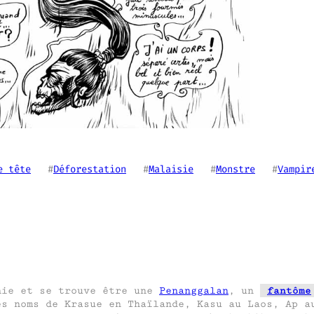
e tête
   #
Déforestation
   #
Malaisie
   #
Monstre
   #
Vampir
nie et se trouve être une
Penanggalan
, un
fantôme
s noms de Krasue en Thaïlande, Kasu au Laos, Ap a