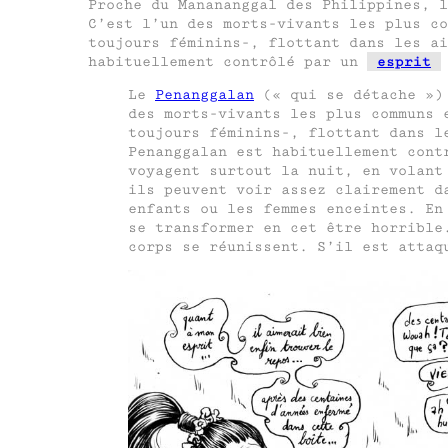
Proche du Manananggal des Philippines, l
C’est l’un des morts-vivants les plus c
toujours féminins-, flottant dans les ai
habituellement contrôlé par un
esprit
Le
Penanggalan
(« qui se détache »)
des morts-vivants les plus communs 
toujours féminins-, flottant dans l
Penanggalan est habituellement con
voyagent surtout la nuit, en volant
ils peuvent voir assez clairement d
enfants ou les femmes enceintes. En
se transformer en cet être horrible
corps se réunissent. S’il est atta