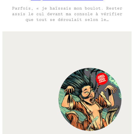
Parfois, « je haïssais mon boulot. Rester
assis le cul devant ma console à vérifier
que tout se déroulait selon le…