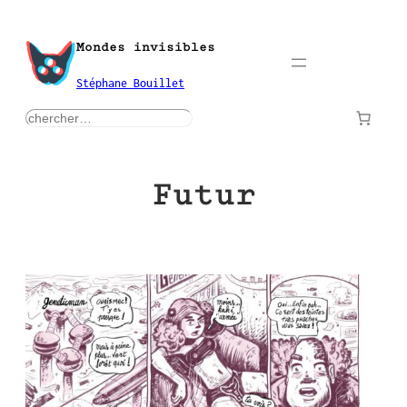
Aller
au
Mondes invisibles
contenu
Stéphane Bouillet
rechercher
Futur